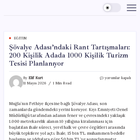
Skip
to
content
EĞITIM
Şövalye Adası’ndaki Rant Tartışmaları:
200 Kişilik Adada 1000 Kişilik Turizm
Tesisi Planlanıyor
Şövalye
By
Elif Kurt
yorumlar kapalı
Adası’ndaki
11 Mayıs 2026
1 Min Read
Rant
Tartışmaları:
200
Muğla’nın Fethiye ilçesine bağlı Şövalye Adası, son
Kişilik
zamanlarda gündemdeki yerini koruyor. Kıyı Emniyeti Genel
Adada
1000
Müdürlüğü tarafından adanın fener ve çevresindeki yaklaşık
Kişilik
1.000 metrekarelik alanın 10 yıllığına kiralanması için
Turizm
başlatılan ihale süreci, yerel halk ve çevre örgütleri arasında
Tesisi
büyük tepkilere yol açtı. İhale, 15 bin TL muhammen bedelle
Planlanıyor
başlamış ve iddialara göre 50 bin TL’ye sonuçlanmıştır.