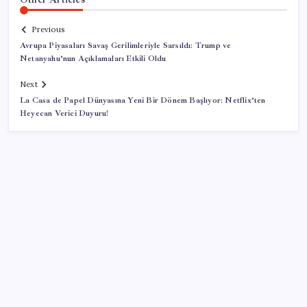
Previous
Avrupa Piyasaları Savaş Gerilimleriyle Sarsıldı: Trump ve
Netanyahu’nun Açıklamaları Etkili Oldu
Next
La Casa de Papel Dünyasına Yeni Bir Dönem Başlıyor: Netflix’ten
Heyecan Verici Duyuru!
SON YAZILAR
Bir sigara grubuna daha zam geldi: En yüksek fiyat