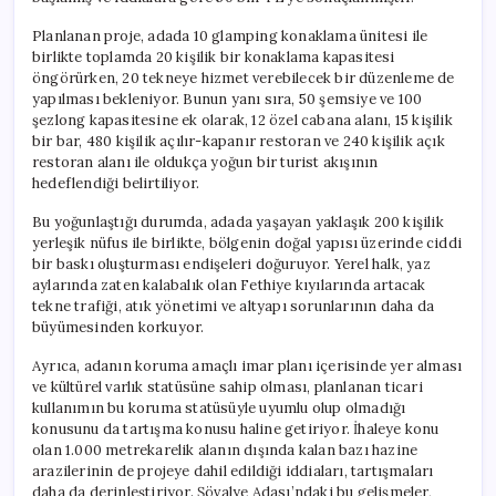
için
Planlanan proje, adada 10 glamping konaklama ünitesi ile
birlikte toplamda 20 kişilik bir konaklama kapasitesi
öngörürken, 20 tekneye hizmet verebilecek bir düzenleme de
yapılması bekleniyor. Bunun yanı sıra, 50 şemsiye ve 100
şezlong kapasitesine ek olarak, 12 özel cabana alanı, 15 kişilik
bir bar, 480 kişilik açılır-kapanır restoran ve 240 kişilik açık
restoran alanı ile oldukça yoğun bir turist akışının
hedeflendiği belirtiliyor.
Bu yoğunlaştığı durumda, adada yaşayan yaklaşık 200 kişilik
yerleşik nüfus ile birlikte, bölgenin doğal yapısı üzerinde ciddi
bir baskı oluşturması endişeleri doğuruyor. Yerel halk, yaz
aylarında zaten kalabalık olan Fethiye kıyılarında artacak
tekne trafiği, atık yönetimi ve altyapı sorunlarının daha da
büyümesinden korkuyor.
Ayrıca, adanın koruma amaçlı imar planı içerisinde yer alması
ve kültürel varlık statüsüne sahip olması, planlanan ticari
kullanımın bu koruma statüsüyle uyumlu olup olmadığı
konusunu da tartışma konusu haline getiriyor. İhaleye konu
olan 1.000 metrekarelik alanın dışında kalan bazı hazine
arazilerinin de projeye dahil edildiği iddiaları, tartışmaları
daha da derinleştiriyor. Şövalye Adası’ndaki bu gelişmeler,