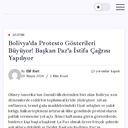
Skip
to
content
EĞITIM
Bolivya’da Protesto Gösterileri
Büyüyor! Başkan Paz’a İstifa Çağrısı
Yapılıyor
Bolivya’da
By
Elif Kurt
yorumlar kapalı
Protesto
20 Mayıs 2026
2 Min Read
Gösterileri
Büyüyor!
Başkan
Güney Amerika’nın önemli ülkelerinden biri olan Bolivya, son
Paz’a
dönemlerde ciddi bir toplumsal krizle yüzleşiyor. Artan
İstifa
Çağrısı
enflasyon, temel gıda maddelerindeki fiyat artışları ve yakıt
Yapılıyor
kıtlığı, halkın tepkisini artırarak ülke genelinde protestoların
için
patlak vermesine yol açtı. İkinci haftasına giren gösterilerde,
binlerce kişi başta başkent La Paz olmak üzere birçok şehirde
sokaklara döküldü ve Devlet Başkanı Rodrigo Paz’ın