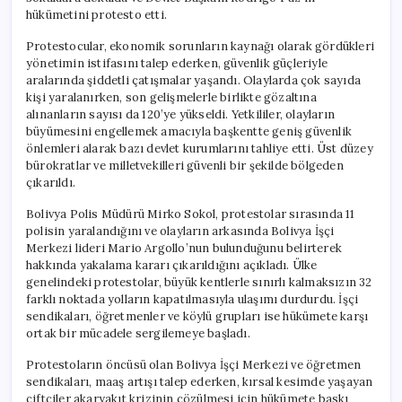
hükümetini protesto etti.
Protestocular, ekonomik sorunların kaynağı olarak gördükleri
yönetimin istifasını talep ederken, güvenlik güçleriyle
aralarında şiddetli çatışmalar yaşandı. Olaylarda çok sayıda
kişi yaralanırken, son gelişmelerle birlikte gözaltına
alınanların sayısı da 120’ye yükseldi. Yetkililer, olayların
büyümesini engellemek amacıyla başkentte geniş güvenlik
önlemleri alarak bazı devlet kurumlarını tahliye etti. Üst düzey
bürokratlar ve milletvekilleri güvenli bir şekilde bölgeden
çıkarıldı.
Bolivya Polis Müdürü Mirko Sokol, protestolar sırasında 11
polisin yaralandığını ve olayların arkasında Bolivya İşçi
Merkezi lideri Mario Argollo’nun bulunduğunu belirterek
hakkında yakalama kararı çıkarıldığını açıkladı. Ülke
genelindeki protestolar, büyük kentlerle sınırlı kalmaksızın 32
farklı noktada yolların kapatılmasıyla ulaşımı durdurdu. İşçi
sendikaları, öğretmenler ve köylü grupları ise hükümete karşı
ortak bir mücadele sergilemeye başladı.
Protestoların öncüsü olan Bolivya İşçi Merkezi ve öğretmen
sendikaları, maaş artışı talep ederken, kırsal kesimde yaşayan
çiftçiler akaryakıt krizinin çözülmesi için hükümete baskı