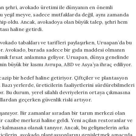
Sorunları:
 şehri, avokado üretimi ile dünyanın en önemli
Meksika’nın
 bu yeşil meyve, sadece mutfaklarda değil, aynı zamanda
Yeşil
ip oldu. Ancak, avokadoya olan büyük talep, şehri hem
Altını”
ası haline getirdi.
için
okado tabakları ve tarifleri paylaşırken, Uruapan’da bu
or. Avokado, burada sadece bir gıda maddesi olmanın
mik fırsat anlamına geliyor. Uruapan, dünya genelinde
in büyük bir kısmı Avrupa, ABD ve Asya’ya ihraç ediliyor.
cazip bir hedef haline getiriyor. Çiftçiler ve plantasyon
r. Bazı yerlerde, üreticilerin faaliyetlerini sürdürebilmeleri
r. Bu durum, yerel silahlı devriyelerin ortaya çıkmasına
llardan geçerken güvenlik riski artıyor.
şanıyor. Bir zamanlar sıradan bir tarım merkezi olan
r cazibe merkezi haline geldi. Yeni açılan restoranlar ve
rde kalmasına olanak tanıyor. Ancak, bu gelişmelerin arka
ticilerin, avokado plantasyonlarını genişletmek amacıyla