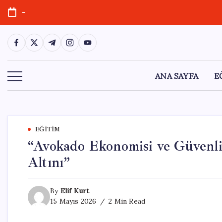
Skip
-
to
content
https://www.facebook.com/
https://twitter.com/
https://t.me/
https://www.instagram.com/
https://youtube.com/
ANA SAYFA
E
EĞITIM
“Avokado Ekonomisi ve Güvenlik
Altını”
By
Elif Kurt
15 Mayıs 2026
2 Min Read