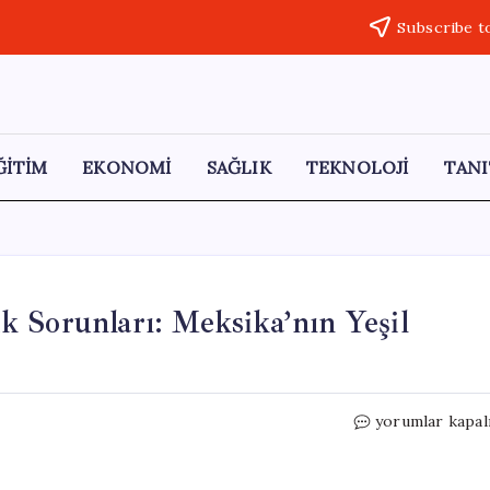
Subscribe t
ĞİTİM
EKONOMİ
SAĞLIK
TEKNOLOJİ
TANI
 Sorunları: Meksika’nın Yeşil
“Avokado
yorumlar kapal
Ekonomisi
ve
Güvenlik