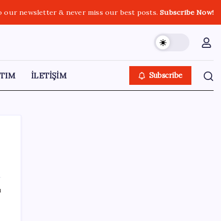
o our newsletter & never miss our best posts.
Subscribe Now!
TIM
İLETİŞİM
Subscribe
SON YAZILAR
ı
Türkiye, Suudi Arabistan ve Pakistan üçlü
savunma anlaşması imzaladı