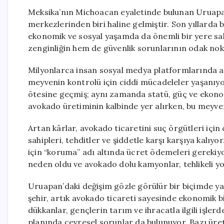
Meksika’nın Michoacan eyaletinde bulunan Uruapan
merkezlerinden biri haline gelmiştir. Son yıllarda
ekonomik ve sosyal yaşamda da önemli bir yere sah
zenginliğin hem de güvenlik sorunlarının odak nokt
Milyonlarca insan sosyal medya platformlarında av
meyvenin kontrolü için ciddi mücadeleler yaşanıy
ötesine geçmiş; aynı zamanda statü, güç ve ekono
avokado üretiminin kalbinde yer alırken, bu meyven
Artan kârlar, avokado ticaretini suç örgütleri için 
sahipleri, tehditler ve şiddetle karşı karşıya kalıyo
için “koruma” adı altında ücret ödemeleri gerekiyo
neden oldu ve avokado dolu kamyonlar, tehlikeli yo
Uruapan’daki değişim gözle görülür bir biçimde ya
şehir, artık avokado ticareti sayesinde ekonomik bi
dükkanlar, gençlerin tarım ve ihracatla ilgili işle
planında çevresel sorunlar da bulunuyor. Bazı üre