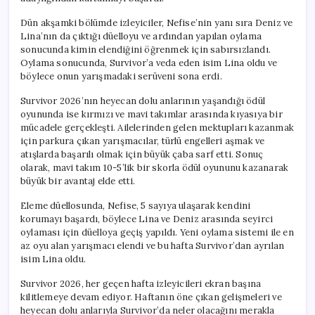
Dün akşamki bölümde izleyiciler, Nefise’nin yanı sıra Deniz ve
Lina’nın da çıktığı düelloyu ve ardından yapılan oylama
sonucunda kimin elendiğini öğrenmek için sabırsızlandı.
Oylama sonucunda, Survivor’a veda eden isim Lina oldu ve
böylece onun yarışmadaki serüveni sona erdi.
Survivor 2026’nın heyecan dolu anlarının yaşandığı ödül
oyununda ise kırmızı ve mavi takımlar arasında kıyasıya bir
mücadele gerçekleşti. Ailelerinden gelen mektupları kazanmak
için parkura çıkan yarışmacılar, türlü engelleri aşmak ve
atışlarda başarılı olmak için büyük çaba sarf etti. Sonuç
olarak, mavi takım 10-5’lik bir skorla ödül oyununu kazanarak
büyük bir avantaj elde etti.
Eleme düellosunda, Nefise, 5 sayıya ulaşarak kendini
korumayı başardı, böylece Lina ve Deniz arasında seyirci
oylaması için düelloya geçiş yapıldı. Yeni oylama sistemi ile en
az oyu alan yarışmacı elendi ve bu hafta Survivor’dan ayrılan
isim Lina oldu.
Survivor 2026, her geçen hafta izleyicileri ekran başına
kilitlemeye devam ediyor. Haftanın öne çıkan gelişmeleri ve
heyecan dolu anlarıyla Survivor’da neler olacağını merakla