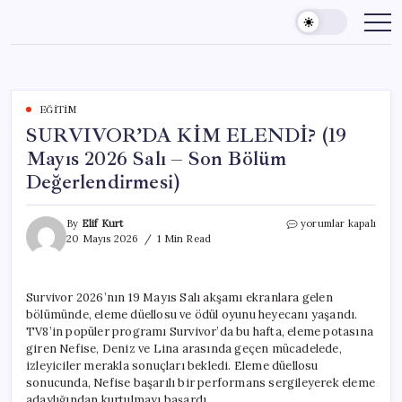
Skip
to
content
EĞITIM
SURVIVOR’DA KİM ELENDİ? (19
Mayıs 2026 Salı – Son Bölüm
Değerlendirmesi)
SURVIVOR’DA
By
Elif Kurt
yorumlar kapalı
KİM
20 Mayıs 2026
1 Min Read
ELENDİ?
(19
Mayıs
Survivor 2026’nın 19 Mayıs Salı akşamı ekranlara gelen
2026
bölümünde, eleme düellosu ve ödül oyunu heyecanı yaşandı.
Salı
–
TV8’in popüler programı Survivor’da bu hafta, eleme potasına
Son
giren Nefise, Deniz ve Lina arasında geçen mücadelede,
Bölüm
izleyiciler merakla sonuçları bekledi. Eleme düellosu
Değerlendirmesi)
sonucunda, Nefise başarılı bir performans sergileyerek eleme
için
adaylığından kurtulmayı başardı.