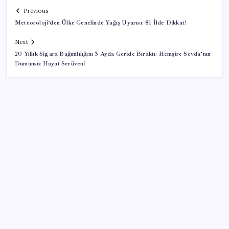
Previous
Meteoroloji’den Ülke Genelinde Yağış Uyarısı: 81 İlde Dikkat!
Next
20 Yıllık Sigara Bağımlılığını 3 Ayda Geride Bıraktı: Hemşire Sevda’nın
Dumansız Hayat Serüveni
SON YAZILAR
Tuzla’da ‘Millet İradesine Saygı’ yürüyüşü… Özgür
Çelik ne olduğunu tek tek anlattı: ‘İBB 40 milyarlık
yolsuzluğun altına, hırsızlığın altına niye imza atsın?’