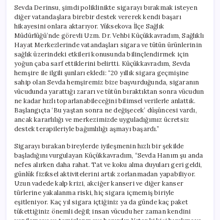
Sevda Derinsu, şimdi poliklinikte sigarayı bırakmak isteyen
diğer vatandaşlara birebir destek vererek kendi başarı
hikayesini onlara aktarıyor. Yüksekova İlçe Sağlık
Müdürlüğü’nde görevli Uzm. Dr. Vehbi Küçükkavradım, Sağlıklı
Hayat Merkezlerinde vatandaşları sigara ve tütün ürünlerinin
sağlık üzerindeki etkileri konusunda bilinçlendirmek için
yoğun çaba sarf ettiklerini belirtti. Küçükkavradım, Sevda
hemşire ile ilgili şunları ekledi: “20 yıllık sigara geçmişine
sahip olan Sevda hemşiremiz bize başvurduğunda, sigaranın
vücudunda yarattığı zararı ve tütün bıraktıktan sonra vücudun
ne kadar hızlı toparlanabileceğini bilimsel verilerle anlattık.
Başlangıçta ‘Bu yaştan sonra ne değişecek’ düşüncesi vardı,
ancak kararlılığı ve merkezimizde uyguladığımız ücretsiz
destek terapileriyle bağımlılığı aşmayı başardı.”
Sigarayı bırakan bireylerde iyileşmenin hızlı bir şekilde
başladığını vurgulayan Küçükkavradım, “Sevda Hanım şu anda
nefes alırken daha rahat. Tat ve koku alma duyuları geri geldi,
günlük fiziksel aktivitelerini artık zorlanmadan yapabiliyor.
Uzun vadede kalp krizi, akciğer kanseri ve diğer kanser
türlerine yakalanma riski, hiç sigara içmemiş biriyle
eşitleniyor. Kaç yıl sigara içtiğiniz ya da günde kaç paket
tükettiğiniz önemli değil; insan vücudu her zaman kendini