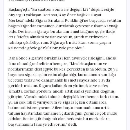
Serüveni
için
Başlangıçta “Bu saatten sonra ne değişir ki?” düşüncesiyle
önyargılı yaklaşan Derinsu, 3 ay önce Sağlıklı Hayat
Merkezi’ndeki Sigara Bırakma Polikliniği’ne başvurdu ve tütün
bağımlılığından tamamen kurtularak çevresine ilham kaynağı
oldu. Derinsu, sigarayı bırakmanın mutluluğunu şöyle ifade
etti: “Nefes almakta zorlanıyordum, şimdi merdivenleri
rahatça çıkabiliyorum. Sigarayı bıraktıktan sonra yaşam
kalitemde gözle görülür bir iyileşme oldu.”
Daha önce sigarayı bırakması için tavsiyeler aldığını, ancak
ikna olmadığını belirten hemşire, “Meslektaşlarımın ve
hocalarımızın desteğiyle bu kez gerçekten ikna oldum. 20 yıl
boyunca sigara içtim ve bu alışkanlığı, kurumumun sunduğu
ücretsiz tedavi ve danışmanlık hizmeti sayesinde 3 ayda
geride bıraktım. Sigara kullanırken yürümekte ve nefes
almakta zorlanıyordum; ancak artık sanki yeniden doğmuş
gibiyim. Vücudumdaki olumlu değişiklikleri hemen fark ettim.
Şu an çok rahat yürüyorum ve sigara içilen ortamlarda
bulunmak istemiyorum. Ailem başta inanmadı ama artık
tütünü hayatımdan tamamen çıkardığımı görünce çok mutlu
oldular. Benim gibi bağımlı olan herkesin bu merkezlere
başvurmasını tavsiye ediyorum,” dedi.