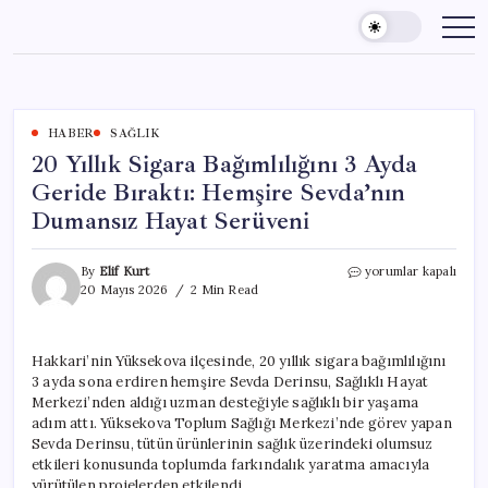
Skip
to
content
HABER
SAĞLIK
20 Yıllık Sigara Bağımlılığını 3 Ayda
Geride Bıraktı: Hemşire Sevda’nın
Dumansız Hayat Serüveni
20
By
Elif Kurt
yorumlar kapalı
Yıllık
20 Mayıs 2026
2 Min Read
Sigara
Bağımlılığını
3
Hakkari’nin Yüksekova ilçesinde, 20 yıllık sigara bağımlılığını
Ayda
3 ayda sona erdiren hemşire Sevda Derinsu, Sağlıklı Hayat
Geride
Bıraktı:
Merkezi’nden aldığı uzman desteğiyle sağlıklı bir yaşama
Hemşire
adım attı. Yüksekova Toplum Sağlığı Merkezi’nde görev yapan
Sevda’nın
Sevda Derinsu, tütün ürünlerinin sağlık üzerindeki olumsuz
Dumansız
etkileri konusunda toplumda farkındalık yaratma amacıyla
Hayat
yürütülen projelerden etkilendi.