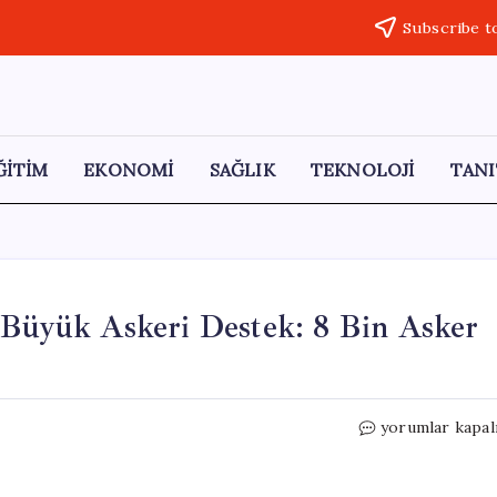
Subscribe t
ĞİTİM
EKONOMİ
SAĞLIK
TEKNOLOJİ
TANI
a Büyük Askeri Destek: 8 Bin Asker
Pakistan’dan
yorumlar kapal
Suudi
Arabistan’a
Büyük