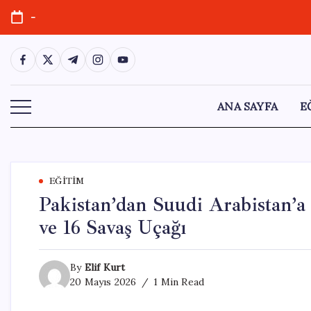
Skip
-
to
content
https://www.facebook.com/
https://twitter.com/
https://t.me/
https://www.instagram.com/
https://youtube.com/
ANA SAYFA
E
EĞITIM
Pakistan’dan Suudi Arabistan’
ve 16 Savaş Uçağı
By
Elif Kurt
20 Mayıs 2026
1 Min Read