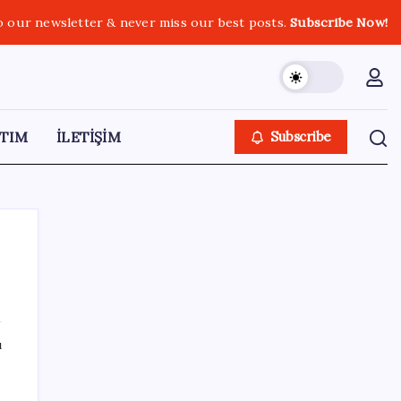
o our newsletter & never miss our best posts.
Subscribe Now!
TIM
İLETİŞİM
Subscribe
SON YAZILAR
ı
Bilim insanları “glueball” parçacığına ilişkin
güçlü kanıt elde etti