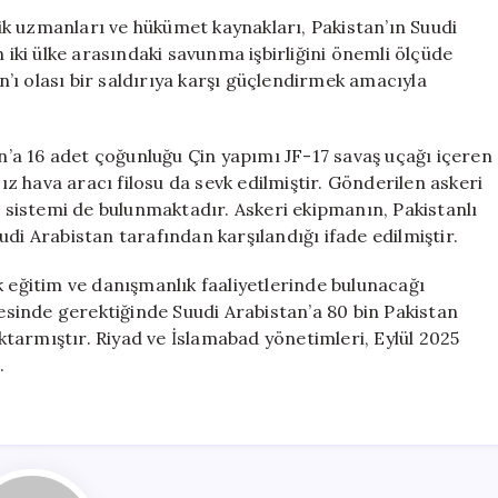
Askeri
k uzmanları ve hükümet kaynakları, Pakistan’ın Suudi
Destek:
n iki ülke arasındaki savunma işbirliğini önemli ölçüde
8
an’ı olası bir saldırıya karşı güçlendirmek amacıyla
Bin
Asker
ve
an’a 16 adet çoğunluğu Çin yapımı JF-17 savaş uçağı içeren
16
sız hava aracı filosu da sevk edilmiştir. Gönderilen askeri
Savaş
sistemi de bulunmaktadır. Askeri ekipmanın, Pakistanlı
Uçağı
için
di Arabistan tarafından karşılandığı ifade edilmiştir.
k eğitim ve danışmanlık faaliyetlerinde bulunacağı
vesinde gerektiğinde Suudi Arabistan’a 80 bin Pakistan
tarmıştır. Riyad ve İslamabad yönetimleri, Eylül 2025
.