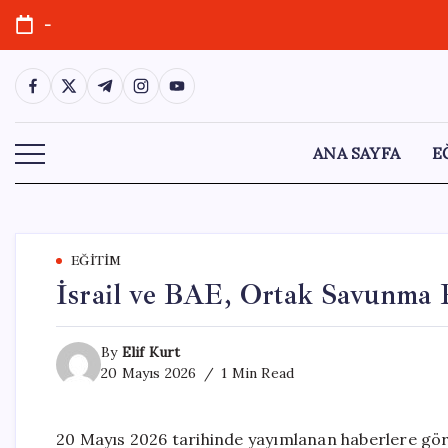
Skip
-
to
content
https://www.facebook.com/
https://twitter.com/
https://t.me/
https://www.instagram.com/
https://youtube.com/
ANA SAYFA
E
EĞITIM
İsrail ve BAE, Ortak Savunma
By
Elif Kurt
20 Mayıs 2026
1 Min Read
20 Mayıs 2026 tarihinde yayımlanan haberlere göre,