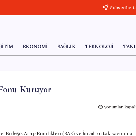
Subscribe t
ĞİTİM
EKONOMİ
SAĞLIK
TEKNOLOJİ
TANI
 Fonu Kuruyor
İsrail
yorumlar kapal
ve
BAE,
Ortak
Savunma
 Birleşik Arap Emirlikleri (BAE) ve İsrail, ortak savunma