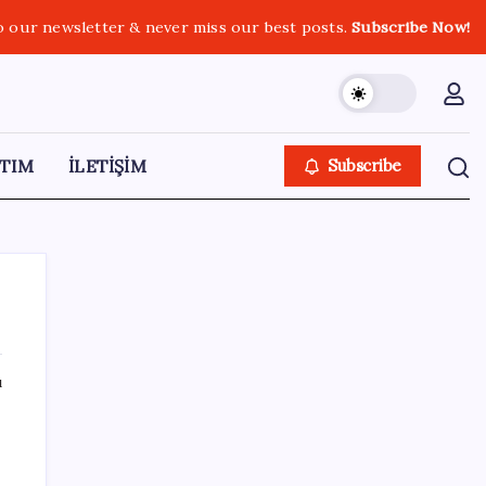
o our newsletter & never miss our best posts.
Subscribe Now!
TIM
İLETİŞİM
Subscribe
ı
SON YAZILAR
Bir sigara grubuna daha zam geldi: En
yüksek fiyat 130 TL oldu