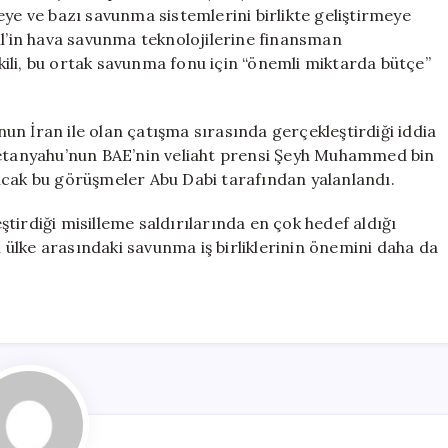
Fonu
eye ve bazı savunma sistemlerini birlikte geliştirmeye
Kuruyor
il’in hava savunma teknolojilerine finansman
için
etkili, bu ortak savunma fonu için “önemli miktarda bütçe”
n İran ile olan çatışma sırasında gerçekleştirdiği iddia
 Netanyahu’nun BAE’nin veliaht prensi Şeyh Muhammed bin
, ancak bu görüşmeler Abu Dabi tarafından yalanlandı.
tirdiği misilleme saldırılarında en çok hedef aldığı
ki ülke arasındaki savunma iş birliklerinin önemini daha da