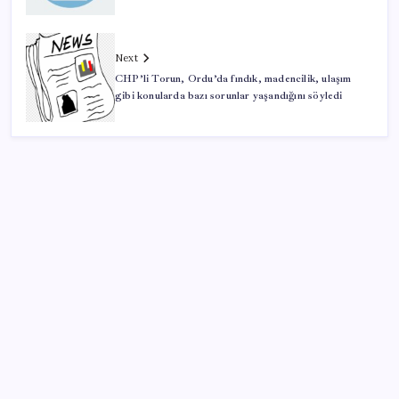
Next
CHP’li Torun, Ordu’da fındık, madencilik, ulaşım
gibi konularda bazı sorunlar yaşandığını söyledi
SON YAZILAR
Bir sigara grubuna daha zam geldi: En yüksek fiyat
130 TL oldu
Bilim insanları “glueball” parçacığına ilişkin güçlü