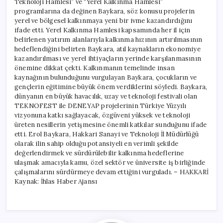
Teknoloji Hamlesi” ve “Yerel Kalkınma Hamlesi”
programlarına da değinen Baykara, söz konusu projelerin
yerel ve bölgesel kalkınmaya yeni bir ivme kazandırdığını
ifade etti. Yerel Kalkınma Hamlesi kapsamında her il için
belirlenen yatırım alanlarıyla kalkınma hızının artırılmasının
hedeflendiğini belirten Baykara, atıl kaynakların ekonomiye
kazandırılması ve yerel ihtiyaçların yerinde karşılanmasının
önemine dikkat çekti. Kalkınmanın temelinde insan
kaynağının bulunduğunu vurgulayan Baykara, çocukların ve
gençlerin eğitimine büyük önem verdiklerini söyledi. Baykara,
dünyanın en büyük havacılık, uzay ve teknoloji festivali olan
TEKNOFEST ile DENEYAP projelerinin Türkiye Yüzyılı
vizyonuna katkı sağlayacak, özgüveni yüksek ve teknoloji
üreten nesillerin yetişmesine önemli katkılar sunduğunu ifade
etti. Erol Baykara, Hakkari Sanayi ve Teknoloji İl Müdürlüğü
olarak ilin sahip olduğu potansiyeli en verimli şekilde
değerlendirmek ve sürdürülebilir kalkınma hedeflerine
ulaşmak amacıyla kamu, özel sektör ve üniversite iş birliğinde
çalışmalarını sürdürmeye devam ettiğini vurguladı. – HAKKARİ
Kaynak: İhlas Haber Ajansı