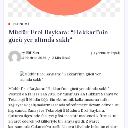
EKONOMI
Müdür Erol Baykara: “Hakkari’nin
gücü yer altında saklı”
Müdür
By
Elif Kurt
yorumlar kapalı
Erol
13 Haziran 2026
2 Min Read
Baykara:
“Hakkari’nin
gücü
yer
altında
saklı”
Müdür Erol Baykara: “Hakkari’nin gücü yer altında saklı”
için
Posted on 13 Haziran 2026 by Yusuf Arslan Hakkari Sanayi ve
Teknoloji İl Müdürlüğü, ilin ekonomik kalkınmasına katkı
sağlayacak çalışmalarını sahada sürdürmeye devam ediyor. Bu
kapsamda Sanayi ve Teknoloji İl Müdürü Erol Baykara,
Çukurca ilçesinde faaliyet gösteren bir madencilik firmasını
ziyaret ederek yetkilileriyle bir araya geldi. Ziyaret
kapsamında Çukurca’ya bağlı Akkaya köyünde bulunan çinko-