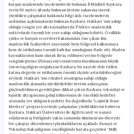
kurşun madeninde incelemelerde bulunan İl Müdürü Baykara,
yerin 50 metre altında bulunan üretim sahasına inerek
yürütülen çalışmalar hakkında bilgi aldı. İncelemelerin
ardından açıklamalarda bulunan Baykara, Hakkari ‘nin sahip
olduğu zengin yer altı kaynaklarıyla Türkiye madencilik
sektöründe önemli bir yere sahip olduğunu belirtti. Özellikle
çinko ve kurşun rezervleri bakımından öne çıkan ilin,
madencilik faaliyetleri sayesinde hem bölgesel kalkınmaya
hem de istihdama önemli katkılar sunduğunu ifade etti. Maden
kaynaklarının ham olarak ihraç edilmesi yerine bölgede
zenginleştirme (flotasyon) tesislerinin kurulmasının büyük
önem taşıdığını vurgulayan Baykara, bu sayede elde edilen
katma değerin ve istihdamın önemli ölçüde artırılabileceğini
söyledi. Hakkari ‘nin rekabet avantajına sahip olduğu
madencilik alanında sürdürülebilir üretim anlayışının
güçlendirilmesi gerektiğine dikkat çeken Baykara, teknoloji ve
lojistik altyapısının geliştirilmesinin de öncelikli hedefler
arasında yer aldığını kaydetti. Bu doğrultuda “Lojistik Sınır
Merkezi” projesi üzerinde çalışmalar yürüttüklerini belirten
Baykara, Hakkari Üniversitesi ile ilgili ticaret ve sanayi
odalarının iş birliğinde yakın zamanda uluslararası düzeyde
bir çalıştay düzenlemeyi planladıklarını açıkladı. Sanayi ve
Teknoloji Bakanlığının öncülüğünde hayata geçirilen “Milli