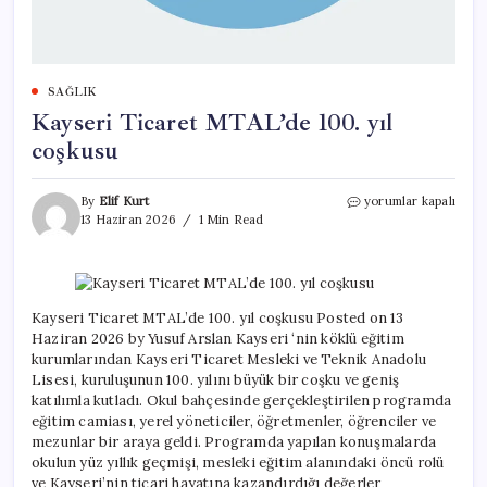
SAĞLIK
Kayseri Ticaret MTAL’de 100. yıl
coşkusu
Kayseri
By
Elif Kurt
yorumlar kapalı
Ticaret
13 Haziran 2026
1 Min Read
MTAL’de
100.
yıl
coşkusu
için
Kayseri Ticaret MTAL’de 100. yıl coşkusu Posted on 13
Haziran 2026 by Yusuf Arslan Kayseri ‘nin köklü eğitim
kurumlarından Kayseri Ticaret Mesleki ve Teknik Anadolu
Lisesi, kuruluşunun 100. yılını büyük bir coşku ve geniş
katılımla kutladı. Okul bahçesinde gerçekleştirilen programda
eğitim camiası, yerel yöneticiler, öğretmenler, öğrenciler ve
mezunlar bir araya geldi. Programda yapılan konuşmalarda
okulun yüz yıllık geçmişi, mesleki eğitim alanındaki öncü rolü
ve Kayseri’nin ticari hayatına kazandırdığı değerler