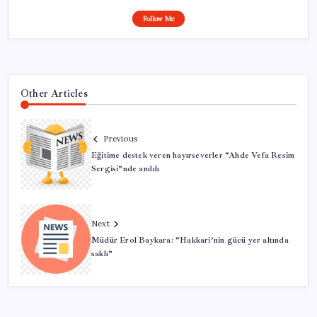
Follow Me
Other Articles
Previous
Eğitime destek veren hayırseverler “Ahde Vefa Resim
Sergisi”nde anıldı
Next
Müdür Erol Baykara: “Hakkari’nin gücü yer altında
saklı”