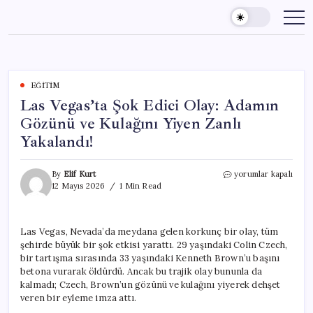
Skip
to
content
EĞITIM
Las Vegas’ta Şok Edici Olay: Adamın
Gözünü ve Kulağını Yiyen Zanlı
Yakalandı!
Las
By
Elif Kurt
yorumlar kapalı
Vegas’ta
12 Mayıs 2026
1 Min Read
Şok
Edici
Olay:
Las Vegas, Nevada’da meydana gelen korkunç bir olay, tüm
Adamın
şehirde büyük bir şok etkisi yarattı. 29 yaşındaki Colin Czech,
Gözünü
ve
bir tartışma sırasında 33 yaşındaki Kenneth Brown’u başını
Kulağını
betona vurarak öldürdü. Ancak bu trajik olay bununla da
Yiyen
kalmadı; Czech, Brown’un gözünü ve kulağını yiyerek dehşet
Zanlı
veren bir eyleme imza attı.
Yakalandı!