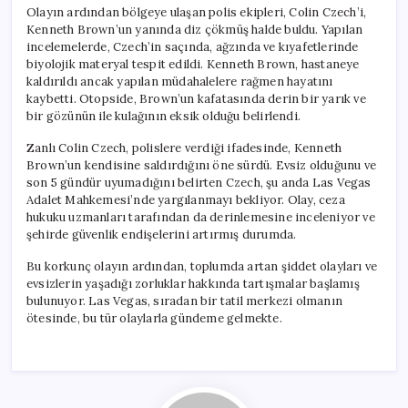
için
Olayın ardından bölgeye ulaşan polis ekipleri, Colin Czech’i,
Kenneth Brown’un yanında diz çökmüş halde buldu. Yapılan
incelemelerde, Czech’in saçında, ağzında ve kıyafetlerinde
biyolojik materyal tespit edildi. Kenneth Brown, hastaneye
kaldırıldı ancak yapılan müdahalelere rağmen hayatını
kaybetti. Otopside, Brown’un kafatasında derin bir yarık ve
bir gözünün ile kulağının eksik olduğu belirlendi.
Zanlı Colin Czech, polislere verdiği ifadesinde, Kenneth
Brown’un kendisine saldırdığını öne sürdü. Evsiz olduğunu ve
son 5 gündür uyumadığını belirten Czech, şu anda Las Vegas
Adalet Mahkemesi’nde yargılanmayı bekliyor. Olay, ceza
hukuku uzmanları tarafından da derinlemesine inceleniyor ve
şehirde güvenlik endişelerini artırmış durumda.
Bu korkunç olayın ardından, toplumda artan şiddet olayları ve
evsizlerin yaşadığı zorluklar hakkında tartışmalar başlamış
bulunuyor. Las Vegas, sıradan bir tatil merkezi olmanın
ötesinde, bu tür olaylarla gündeme gelmekte.