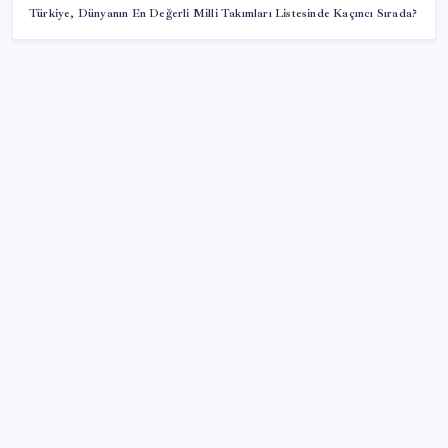
Türkiye, Dünyanın En Değerli Milli Takımları Listesinde Kaçıncı Sırada?
SON YAZILAR
Tuzla’da ‘Millet İradesine Saygı’ yürüyüşü… Özgür
Çelik ne olduğunu tek tek anlattı: ‘İBB 40 milyarlık
yolsuzluğun altına, hırsızlığın altına niye imza atsın?’
AKP’den kapalı grup toplantısı… Abdullah Güler
duyurdu: Çerçeve yasa bugün kesin olarak Meclis’e
sunulacak
Antarktika’da ökaryot canlıların izlerine rastladı