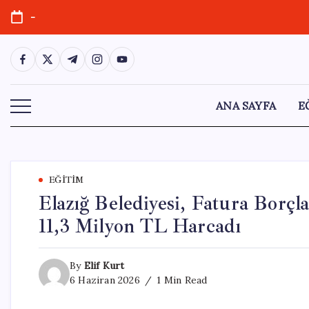
Skip
-
to
content
https://www.facebook.com/
https://twitter.com/
https://t.me/
https://www.instagram.com/
https://youtube.com/
ANA SAYFA
E
EĞITIM
Elazığ Belediyesi, Fatura Borç
11,3 Milyon TL Harcadı
By
Elif Kurt
6 Haziran 2026
1 Min Read