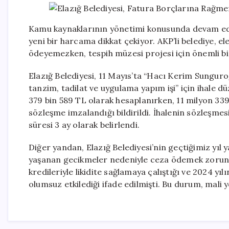
Kamu kaynaklarının yönetimi konusunda devam eden
yeni bir harcama dikkat çekiyor. AKP’li belediye, 
ödeyemezken, tespih müzesi projesi için önemli bir
Elazığ Belediyesi, 11 Mayıs’ta “Hacı Kerim Sungur
tanzim, tadilat ve uygulama yapım işi” için ihale dü
379 bin 589 TL olarak hesaplanırken, 11 milyon 339 
sözleşme imzalandığı bildirildi. İhalenin sözleşm
süresi 3 ay olarak belirlendi.
Diğer yandan, Elazığ Belediyesi’nin geçtiğimiz yı
yaşanan gecikmeler nedeniyle ceza ödemek zorunda k
kredileriyle likidite sağlamaya çalıştığı ve 2024 yı
olumsuz etkilediği ifade edilmişti. Bu durum, mali 