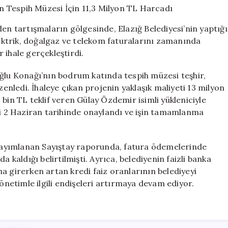
Rağmen
Tespih
 tartışmaların gölgesinde, Elazığ Belediyesi’nin yaptığı
Müzesi
elektrik, doğalgaz ve telekom faturalarını zamanında
İçin
 ihale gerçekleştirdi.
11,3
Milyon
TL
oğlu Konağı’nın bodrum katında tespih müzesi teşhir,
Harcadı
zenledi. İhaleye çıkan projenin yaklaşık maliyeti 13 milyon
için
bin TL teklif veren Gülay Özdemir isimli yükleniciyle
esi 2 Haziran tarihinde onaylandı ve işin tamamlanma
l yayımlanan Sayıştay raporunda, fatura ödemelerinde
aldığı belirtilmişti. Ayrıca, belediyenin faizli banka
lına girerken artan kredi faiz oranlarının belediyeyi
yönetimle ilgili endişeleri artırmaya devam ediyor.