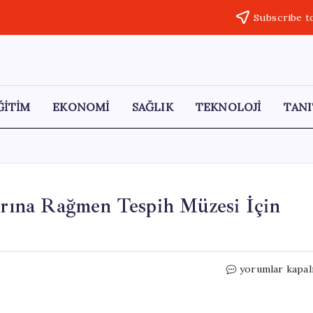
Subscribe t
ĞİTİM
EKONOMİ
SAĞLIK
TEKNOLOJİ
TANI
larına Rağmen Tespih Müzesi İçin
Elazığ
yorumlar kapal
Belediyesi,
Fatura
Borçlarına