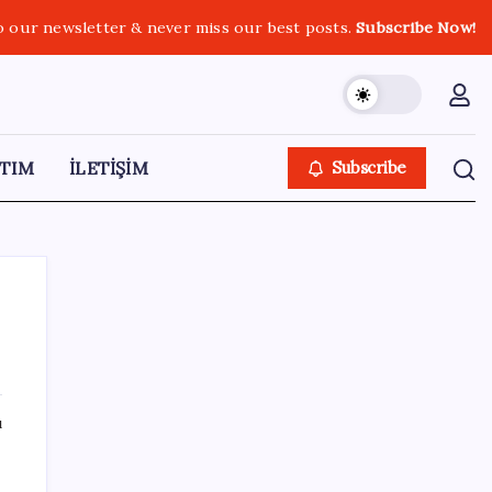
o our newsletter & never miss our best posts.
Subscribe Now!
TIM
İLETİŞİM
Subscribe
SON YAZILAR
ı
Bir sigara grubuna daha zam geldi: En
yüksek fiyat 130 TL oldu