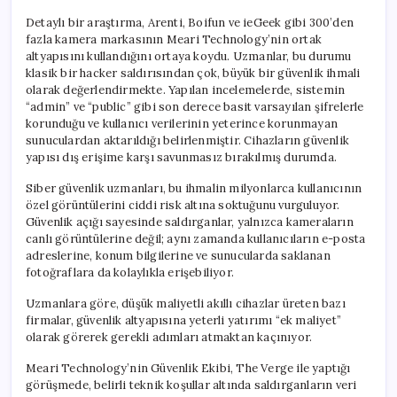
Detaylı bir araştırma, Arenti, Boifun ve ieGeek gibi 300’den
fazla kamera markasının Meari Technology’nin ortak
altyapısını kullandığını ortaya koydu. Uzmanlar, bu durumu
klasik bir hacker saldırısından çok, büyük bir güvenlik ihmali
olarak değerlendirmekte. Yapılan incelemelerde, sistemin
“admin” ve “public” gibi son derece basit varsayılan şifrelerle
korunduğu ve kullanıcı verilerinin yeterince korunmayan
sunuculardan aktarıldığı belirlenmiştir. Cihazların güvenlik
yapısı dış erişime karşı savunmasız bırakılmış durumda.
Siber güvenlik uzmanları, bu ihmalin milyonlarca kullanıcının
özel görüntülerini ciddi risk altına soktuğunu vurguluyor.
Güvenlik açığı sayesinde saldırganlar, yalnızca kameraların
canlı görüntülerine değil; aynı zamanda kullanıcıların e-posta
adreslerine, konum bilgilerine ve sunucularda saklanan
fotoğraflara da kolaylıkla erişebiliyor.
Uzmanlara göre, düşük maliyetli akıllı cihazlar üreten bazı
firmalar, güvenlik altyapısına yeterli yatırımı “ek maliyet”
olarak görerek gerekli adımları atmaktan kaçınıyor.
Meari Technology’nin Güvenlik Ekibi, The Verge ile yaptığı
görüşmede, belirli teknik koşullar altında saldırganların veri