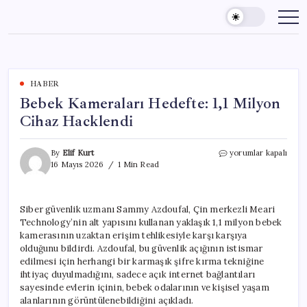
Skip
to
content
HABER
Bebek Kameraları Hedefte: 1,1 Milyon
Cihaz Hacklendi
Bebek
By
Elif Kurt
yorumlar kapalı
Kameraları
16 Mayıs 2026
1 Min Read
Hedefte:
1,1
Milyon
Siber güvenlik uzmanı Sammy Azdoufal, Çin merkezli Meari
Cihaz
Technology’nin alt yapısını kullanan yaklaşık 1,1 milyon bebek
Hacklendi
için
kamerasının uzaktan erişim tehlikesiyle karşı karşıya
olduğunu bildirdi. Azdoufal, bu güvenlik açığının istismar
edilmesi için herhangi bir karmaşık şifre kırma tekniğine
ihtiyaç duyulmadığını, sadece açık internet bağlantıları
sayesinde evlerin içinin, bebek odalarının ve kişisel yaşam
alanlarının görüntülenebildiğini açıkladı.