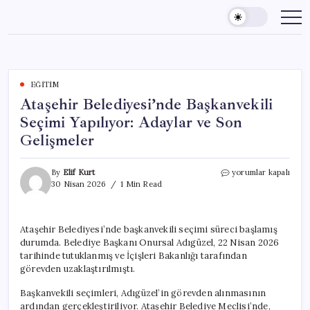
Skip
to
content
EĞITIM
Ataşehir Belediyesi’nde Başkanvekili
Seçimi Yapılıyor: Adaylar ve Son
Gelişmeler
Ataşehir
By
Elif Kurt
yorumlar kapalı
Belediyesi’nde
30 Nisan 2026
1 Min Read
Başkanvekili
Seçimi
Yapılıyor:
Ataşehir Belediyesi’nde başkanvekili seçimi süreci başlamış
Adaylar
durumda. Belediye Başkanı Onursal Adıgüzel, 22 Nisan 2026
ve
Son
tarihinde tutuklanmış ve İçişleri Bakanlığı tarafından
Gelişmeler
görevden uzaklaştırılmıştı.
için
Başkanvekili seçimleri, Adıgüzel’in görevden alınmasının
ardından gerçekleştiriliyor. Ataşehir Belediye Meclisi’nde,