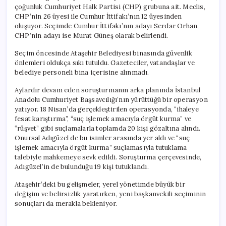
çoğunluk Cumhuriyet Halk Partisi (CHP) grubuna ait. Meclis,
CHP’nin 26 üyesi ile Cumhur İttifakı’nın 12 üyesinden
oluşuyor. Seçimde Cumhur İttifakı’nın adayı Serdar Orhan,
CHP’nin adayı ise Murat Güneş olarak belirlendi.
Seçim öncesinde Ataşehir Belediyesi binasında güvenlik
önlemleri oldukça sıkı tutuldu. Gazeteciler, vatandaşlar ve
belediye personeli bina içerisine alınmadı.
Aylardır devam eden soruşturmanın arka planında İstanbul
Anadolu Cumhuriyet Başsavcılığı’nın yürüttüğü bir operasyon
yatıyor. 18 Nisan’da gerçekleştirilen operasyonda, “ihaleye
fesat karıştırma”, “suç işlemek amacıyla örgüt kurma” ve
“rüşvet” gibi suçlamalarla toplamda 20 kişi gözaltına alındı.
Onursal Adıgüzel de bu isimler arasında yer aldı ve “suç
işlemek amacıyla örgüt kurma” suçlamasıyla tutuklama
talebiyle mahkemeye sevk edildi. Soruşturma çerçevesinde,
Adıgüzel’in de bulunduğu 19 kişi tutuklandı.
Ataşehir’deki bu gelişmeler, yerel yönetimde büyük bir
değişim ve belirsizlik yaratırken, yeni başkanvekili seçiminin
sonuçları da merakla bekleniyor.