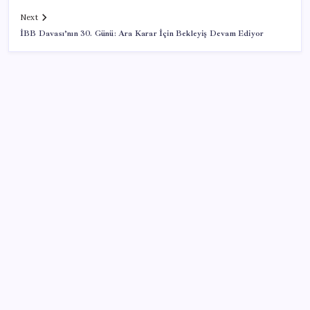
Next
İBB Davası’nın 30. Günü: Ara Karar İçin Bekleyiş Devam Ediyor
SON YAZILAR
Tüm dünyaya ‘tatil daveti’
Gökhan Günaydın: ‘Seçimden kaçmasınlar. Sokağa
çıksınlar, görelim onları’
İş Bankası Genel Müdürü Hakan Aran görevden
ayrılıyor