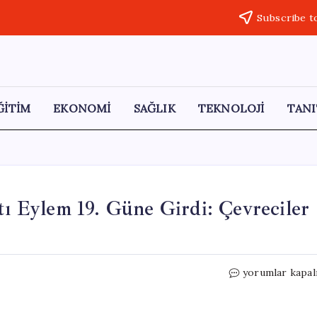
Subscribe t
ĞİTİM
EKONOMİ
SAĞLIK
TEKNOLOJİ
TANI
tı Eylem 19. Güne Girdi: Çevreciler
Varto’da
yorumlar kapal
Jeotermal
Enerji
Karşıtı