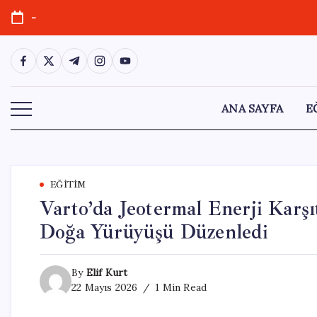
Skip
-
to
content
https://www.facebook.com/
https://twitter.com/
https://t.me/
https://www.instagram.com/
https://youtube.com/
ANA SAYFA
E
EĞITIM
Varto’da Jeotermal Enerji Karşı
Doğa Yürüyüşü Düzenledi
By
Elif Kurt
22 Mayıs 2026
1 Min Read