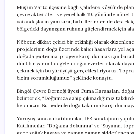
Muş’un Varto ilçesine bağlı Çalıdere Köyü’nde plan
çevre aktivistleri ve yerel halk 19. gününde nöbe
vatandaşların yanı sıra, batı illerinden de destek 
bölgedeki dayanışma ruhunu güçlendirmek için alan
Nöbetin dikkat çekici bir etkinliği olarak düzenl
projelerinin doğa üzerinde kalıcı hasarlara yol aç
doğada jeotermal projeye karşı durmak için burada
dört bir yanından gelen doğaseverler olarak day
çekmek için bu yürüyüşü gerçekleştiriyoruz. Topr
bizim sorumluluğumuz,” şeklinde konuştu.
Bingöl Çevre Derneği üyesi Cuma Karaaslan, doğa
belirterek, “Doğamıza sahip çıkmadığımız takdirde
hepimizin. Bu nedenle doğa talanına karşı durmaya 
Yürüyüş sonrası katılımcılar, JES sondajının yapıl
Katılımcılar, “Doğama dokunma” ve “Suyuma, toprağ
gece soğuk havaya ve zaman zaman şiddetlenen yağı