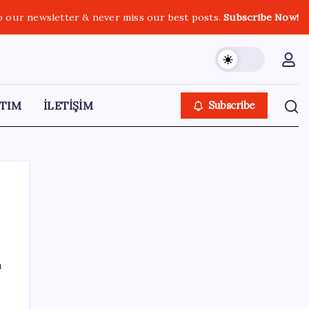
o our newsletter & never miss our best posts.
Subscribe Now!
TIM
İLETİŞİM
Subscribe
SON YAZILAR
ı
Apple’ın alışık olmadığı tablo: iPhone 18
öncesi bellek pazarlığı tersine döndü