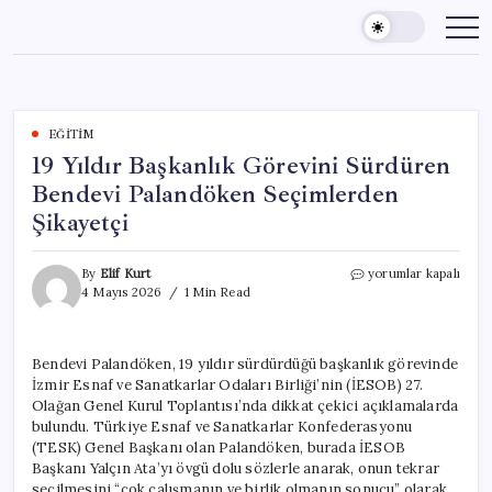
Skip
to
content
EĞITIM
19 Yıldır Başkanlık Görevini Sürdüren
Bendevi Palandöken Seçimlerden
Şikayetçi
19
By
Elif Kurt
yorumlar kapalı
Yıldır
4 Mayıs 2026
1 Min Read
Başkanlık
Görevini
Sürdüren
Bendevi Palandöken, 19 yıldır sürdürdüğü başkanlık görevinde
Bendevi
İzmir Esnaf ve Sanatkarlar Odaları Birliği’nin (İESOB) 27.
Palandöken
Seçimlerden
Olağan Genel Kurul Toplantısı’nda dikkat çekici açıklamalarda
Şikayetçi
bulundu. Türkiye Esnaf ve Sanatkarlar Konfederasyonu
için
(TESK) Genel Başkanı olan Palandöken, burada İESOB
Başkanı Yalçın Ata’yı övgü dolu sözlerle anarak, onun tekrar
seçilmesini “çok çalışmanın ve birlik olmanın sonucu” olarak