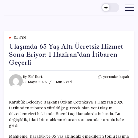
Skip
to
content
EĞITIM
Ulaşımda 65 Yaş Altı Ücretsiz Hizmet
Sona Eriyor: 1 Haziran’dan İtibaren
Geçerli
Ulaşımda
By
Elif Kurt
yorumlar kapalı
65
22 Mayıs 2026
1 Min Read
Yaş
Altı
Ücretsiz
Karabük Belediye Başkanı Özkan Çetinkaya, 1 Haziran 2026
Hizmet
tarihinden itibaren yürürlüğe girecek olan yeni ulaşım
Sona
Eriyor:
düzenlemeleri hakkında önemli açıklamalarda bulundu. Bu
1
değişiklik, idari bir mahkeme kararı sonucunda zorunlu hale
Haziran’dan
geldi.
İtibaren
Geçerli
Mahkeme, Karabük’te 65 yaş altındaki emeklilerin toplu taşıma