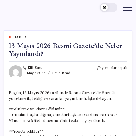
Skip
to
content
HABER
13 Mayıs 2026 Resmi Gazete’de Neler
Yayınlandı?
13
By
Elif Kurt
yorumlar kapalı
Mayıs
13 Mayıs 2026
1 Min Read
2026
Resmi
Gazete’de
Bugün, 13 Mayıs 2026 tarihinde Resmi Gazete’de önemli
Neler
yönetmelik, tebliğ ve kararlar yayımlandı. İşte detaylar:
Yayınlandı?
için
**Yürütme ve İdare Bölümü**
– Cumhurbaşkanlığına, Cumhurbaşkanı Yardımcısı Cevdet
Yılmaz’ın vekâlet etmesine dair tezkere yayınlandı.
**Yönetmelikler**