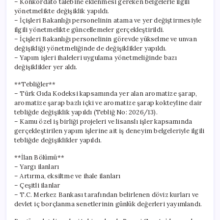
– Konkordato talebine eklenmesi gereken belgelerle ilgili
yönetmelikte değişiklik yapıldı.
– İçişleri Bakanlığı personelinin atama ve yer değiştirmesiyle
ilgili yönetmelikte güncellemeler gerçekleştirildi.
– İçişleri Bakanlığı personelinin görevde yükselme ve unvan
değişikliği yönetmeliğinde de değişiklikler yapıldı.
– Yapım işleri ihaleleri uygulama yönetmeliğinde bazı
değişiklikler yer aldı.
**Tebliğler**
– Türk Gıda Kodeksi kapsamında yer alan aromatize şarap,
aromatize şarap bazlı içki ve aromatize şarap kokteyline dair
tebliğde değişiklik yapıldı (Tebliğ No: 2026/13).
– Kamu özel iş birliği projeleri ve lisanslı işler kapsamında
gerçekleştirilen yapım işlerine ait iş deneyim belgeleriyle ilgili
tebliğde değişiklikler yapıldı.
**İlan Bölümü**
– Yargı ilanları
– Artırma, eksiltme ve ihale ilanları
– Çeşitli ilanlar
– T.C. Merkez Bankası tarafından belirlenen döviz kurları ve
devlet iç borçlanma senetlerinin günlük değerleri yayımlandı.