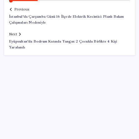
Previous
İstanbul’da Çarşamba Günü 16 İlçede Elektrik Kesintisi: Planlı Bakım
Çalışmaları Nedeniyle
Next
Eyüpsultan’da Bodrum Katında Yangın: 2 Çocukla Birlikte 4 Kişi
Yaralandı
SON YAZILAR
Tüm dünyaya ‘tatil daveti’