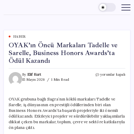
Skip
to
content
HABER
OYAK’ın Öncü Markaları Tadelle ve
Sarelle, Business Honors Awards’ta
Ödül Kazandı
OYAK’ın
By
Elif Kurt
yorumlar kapalı
Öncü
15 Mayıs 2026
1 Min Read
Markaları
Tadelle
ve
OYAK grubuna bağlı Sagra’nın köklü markaları Tadelle ve
Sarelle,
Sarelle, iş dünyasının en prestijli ödüllerinden biri olan
Business
Honors
Business Honors Awards’ta başarılı projeleriyle iki önemli
Awards’ta
ödül kazandı. Etkileyici projeler ve sürdürülebilir yaklaşımlarla
Ödül
dikkat çeken bu markalar, toplum, çevre ve sektöre katkılarıyla
Kazandı
ön plana çıktı.
için