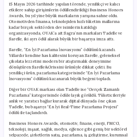
15 Mayıs 2026 tarihinde yapılan törende, yenilikçi ve kalıcı
etkilere sahip girişimlerin ödüllendirildiği Business Honors
Awards, bu yıl yine büyük markaların yarışına sahne oldu.
Otomotivden finansa, teknolojiden hızlı tüketim mallarına
kadar birçok sektörden dev isimlerin katıldığı
organizasyonda, OYAK’a ait Sagra’nın markaları Tadelle ve
Sarelle, iki ayrı ödül alarak büyük bir başarıya imza attı.
Sarelle, “En İyi Pazarlama İnovasyonu” ödülünü kazandı.
Yıllardır kendine has kalitesini koruyan Sarelle, geleneksel
çikolata lezzetini modern bir atıştırmalık deneyimine
dönüştüren Sarelle&Grissini ürünüyle dikkat çekti. Bu
yenilikçi ürün, pazarlama kategorisinde “En İyi Pazarlama
İnovasyonu” ödülünü kazanarak büyük beğeni topladı.
Diğer bir OYAK markası olan Tadelle ise “Gerçek Zamanlı
Pazarlama” kategorisinde ödüle layık görüldü. Tüketicileriyle
anlık ve yaratıcı bağlar kurarak dijital dünyada öne çıkan
Tadelle, bu başarıyı “En İyi Real-Time Pazarlama Projesi”
ödülü ile taçlandırdı.
Business Honors Awards, otomotiv, finans, enerji, FMCG,
teknoloji, inşaat, sağlık, medya, eğlence gibi geniş bir sektörel
yelpazede, şirketlerin satış, pazarlama, iş geliştirme, kurumsal