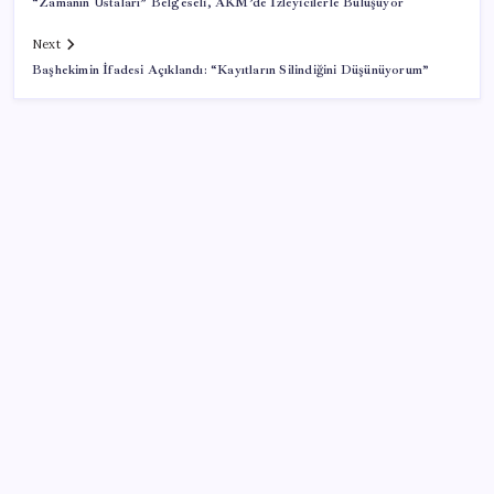
“Zamanın Ustaları” Belgeseli, AKM’de İzleyicilerle Buluşuyor
Next
Başhekimin İfadesi Açıklandı: “Kayıtların Silindiğini Düşünüyorum”
SON YAZILAR
Tuzla’da ‘Millet İradesine Saygı’ yürüyüşü… Özgür
Çelik ne olduğunu tek tek anlattı: ‘İBB 40 milyarlık
yolsuzluğun altına, hırsızlığın altına niye imza atsın?’
AKP’den kapalı grup toplantısı… Abdullah Güler
duyurdu: Çerçeve yasa bugün kesin olarak Meclis’e