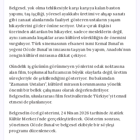
Belgesel, yok olma tehlikesiyle karşı karşıya kalan baston
yapımı, taş işçiliği, yöresel ayakkabı üretimi ve ahşap sanatı
gibi zanaat alanlarında faaliyet gösteren ustaların yaşam
hikayelerini gözler önüne seriyor. Usta-çırak ilişkisi
üzerinden aktarılan bu hikayeler, sadece mesleklerin değil,
aynı zamanda kuşaklar arası kültürel sürekliliğin de önemini
vurguluyor. Türk sinemasının efsanevi ismi Kemal Sunal’ın
yeğeni Gözde Sunal’ın imzasını taşıyan bu yapım, Anadolu’nun
zengin kültürel mirasına dikkat çekiyor.
Gündelik iş gücünün görünmeyen yönlerini odak noktasına
alan film, toplumsal hafızamızın büyük olaylarla değil, üretim
süreçleriyle de şekillendiğini gösteriyor. Bu bakımdan
“Zamanın Ustaları”, kültürel mirasın korunmasına yönelik
önemli bir bellek çalışması olarak değerlendiriliyor.
Belgeselin, uluslararası film festivallerinde Türkiye’yi temsil
etmesi de planlanıyor.
Belgeselin özel gösterimi, 24 Nisan 2026 tarihinde Atatürk
Kültür Merkezi’nde gerçekleştirilecek. Gösterim sonrası,
yönetmen Gözde Sunal ve belgesel ekibiyle bir söyleşi
programı düzenlenecek.