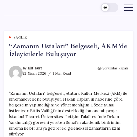
Skip
to
content
SAĞLIK
“Zamanın Ustaları” Belgeseli, AKM’de
İzleyicilerle Buluşuyor
“Zamanın
By
Elif Kurt
yorumlar kapalı
Ustaları”
22 Nisan 2026
1 Min Read
Belgeseli,
AKM’de
İzleyicilerle
“Zamanın Ustaları” belgeseli, Atatürk Kültür Merkezi (AKM) ile
Buluşuyor
sinemaseverlerle buluşuyor. Hakan Kaplan’ın haberine göre,
için
belgeselin yapımcılığını ve yönetmenliğini Gözde Sunal
üstleniyor. Bitlis Valiliği’nin desteklediği bu önemli proje,
İstanbul Ticaret Üniversitesi İletişim Fakültesi’nde Dekan
Yardımcılığı görevini yürüten Sunal’ın akademik birikimini
sinema ile bir araya getirerek, geleneksel zanaatların izini
sürüyor.