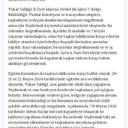
Tokat Valiliği, İl Özel İdaresi, Devlet Su İşleri 7. Bölge
Müdürlüğü, Turhal Belediyesi ve Karayolları ekipleri,
taşkınların yerleşim alanlarına ulaşmasını engellemek
amacıyla Yeşilırmak kıyısında taşlardan bent oluşturdu. Bu
önlemler doğrultusunda, ilçedeki 15 mahalle ve 7 köyde
yaşayan vatandaşlara, olası bir taşkın tehlikesine karşı evlerini
tahliye etmeleri için belediye hoparlörlerinden anonslar
yapıldı. Bazı vatandaşlar, bu uyarılar doğrultusunda ev ve iş
yerlerini boşaltmaya başladı. Ayrıca, bazı bireylerin evlerinin
çevresini branda ile kapatarak taşkın riskine karşı önlem
aldıkları gözlemlendi.
Eğitim kurumları da taşkın tehlikesine karşı tedbir olarak, 20-
21 ve 22 Mayıs 2026 tarihlerinde eğitime ara verdiklerini
duyurdu. Tokat Valiliği, son günlerde etkili olan yağışların
Yeşilırmak ve onu besleyen derelerde taşkınlara yol açtığını
belirtti. Meteorolojik verilere göre, bölgede yağışların devam
etmesinin beklendiği ve bu durumun su seviyelerini ciddi
şekilde artırabileceği vurgulandı. Açıklamada, “19 Mayıs 2026
tarihinde Almus Barajı’nın tam kapasiteye ulaşarak su
tahliyesi yapılması bekleniyor. Bu nedenle Yeşilırmak’taki su
seviyesinin yükselmesi ve taşkınların meydana gelmesi
öngörülmektedir. Tüm bu olasılıklar göz önünde