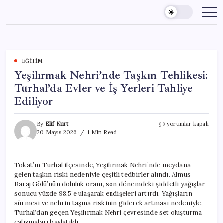
Skip
to
content
EĞITIM
Yeşilırmak Nehri’nde Taşkın Tehlikesi:
Turhal’da Evler ve İş Yerleri Tahliye
Ediliyor
Yeşilırmak
By
Elif Kurt
yorumlar kapalı
Nehri’nde
20 Mayıs 2026
1 Min Read
Taşkın
Tehlikesi:
Turhal’da
Tokat’ın Turhal ilçesinde, Yeşilırmak Nehri’nde meydana
Evler
gelen taşkın riski nedeniyle çeşitli tedbirler alındı. Almus
ve
İş
Baraj Gölü’nün doluluk oranı, son dönemdeki şiddetli yağışlar
Yerleri
sonucu yüzde 98,5’e ulaşarak endişeleri artırdı. Yağışların
Tahliye
sürmesi ve nehrin taşma riskinin giderek artması nedeniyle,
Ediliyor
Turhal’dan geçen Yeşilırmak Nehri çevresinde set oluşturma
için
çalışmaları başlatıldı.