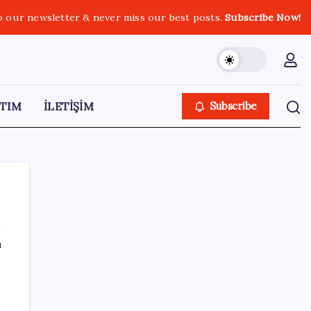
o our newsletter & never miss our best posts.
Subscribe Now!
TIM
İLETİŞİM
Subscribe
ı
SON YAZILAR
Gökhan Günaydın: ‘Seçimden kaçmasınlar.
Sokağa çıksınlar, görelim onları’