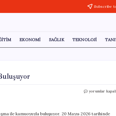
Subscribe t
ĞİTİM
EKONOMİ
SAĞLIK
TEKNOLOJİ
TANI
Buluşuyor
Ümit
yorumlar kapal
Özdağ
Samsun’da
Halkla
Buluşuyor
şma ile kamuoyuyla buluşuyor. 20 Mayıs 2026 tarihinde