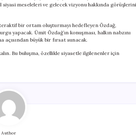
için
l siyasi meseleleri ve gelecek vizyonu hakkında görüşlerin
interaktif bir ortam oluşturmayı hedefleyen Özdağ,
vurgu yapacak. Ümit Özdağ’ın konuşması, halkın nabzını
ma açısından büyük bir fırsat sunacak.
alın. Bu buluşma, özellikle siyasetle ilgilenenler için
Author