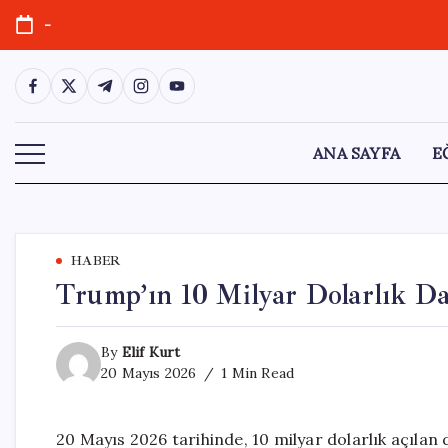
Skip
-
to
content
https://www.facebook.com/
https://twitter.com/
https://t.me/
https://www.instagram.com/
https://youtube.com/
ANA SAYFA
E
HABER
Trump’ın 10 Milyar Dolarlık Da
By
Elif Kurt
20 Mayıs 2026
1 Min Read
20 Mayıs 2026 tarihinde, 10 milyar dolarlık açılan 