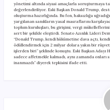
yönetimi altında siyasi amaçlarla soruşturmaya tab
değerlendiriliyor. Eski Başkan Donald Trump, destek
oluşturma hazırlığında. Bu fon, haksızlığa uğradı
yargılanan sanıkların yasal masraflarını karşılaya
toplum kuruluşları, bu girişimi, vergi mükellefleri
sert bir şekilde eleştirdi. Senato Azınlık Lideri
“Donald Trump, kendi hükümetine dava açtı, kendi A
ödüllendirmek için 2 milyar dolara yakın bir rüşve
işlerden biri” şeklinde konuştu. Eski Başkan Adayı H
sadece affetmekle kalmadı, aynı zamanda onları si
inanmazdı” diyerek tepkisini ifade etti.