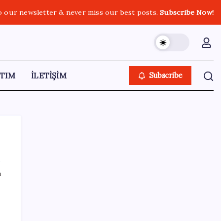
o our newsletter & never miss our best posts.
Subscribe Now!
TIM
İLETİŞİM
Subscribe
ı
SON YAZILAR
Tuzla’da ‘Millet İradesine Saygı’ yürüyüşü…
Özgür Çelik ne olduğunu tek tek anlattı: