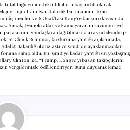
Geri
i tutulduğu yönündeki iddialarla bağlantılı olarak
Çekildi
çileri için 1.7 milyar dolarlık bir tazminat fonu
için
ğını düşünenler ve 6 Ocak’taki Kongre baskını davasında
cak. Ancak, Demokratlar ve kamu yararını savunan sivil
nin paralarının yandaşlara dağıtılması olarak nitelendirip
 Demokrat Chuck Schumer, bu duruma yaptığı açıklamada,
dalet Bakanlığı ile uzlaştı ve şimdi de ayaklanmacıları
t fonuna sahip oldu. Bu, şimdiye kadar yaptığı en yozlaşmış
illary Clinton ise, “Trump, Kongre’yi basan takipçilerini
zin vergilerinizle ödüllendiriyor. Bunu duysanız kimse