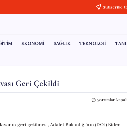
Subscribe t
ĞİTİM
EKONOMİ
SAĞLIK
TEKNOLOJİ
TANI
vası Geri Çekildi
Trump’ın
yorumlar kapal
10
Milyar
Dolarlık
Davası
davanın geri çekilmesi, Adalet Bakanlığı’nın (DOJ) Biden