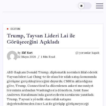
Skip
to
content
EĞITIM
Trump, Tayvan Lideri Lai ile
Görüşeceğini Açıkladı
Trump,
By
Elif Kurt
yorumlar kapalı
Tayvan
22 Mayıs 2026
1 Min Read
Lideri
Lai
ile
ABD Başkanı Donald Trump, diplomatik normları ihlal ederek
Görüşeceğini
Tayvan lideri Lai Ching-te ile olası bir silah satışı konusunda
Açıkladı
için
görüşme gerçekleştireceğini duyurdu. CNN’in aktardığına
göre, Trump, Connecticut’ta düzenlenen askeri mezuniyet
töreninin ardından Washington’a dönerken, Joint Base
Andrews Havalimanı’nda gazetecilerin sorularını yanıtladı.
Trump, Tayvan’a yönelik olası silah satışını
değerlendirmeden önce Lai ile görüşüp görüşmeyeceği