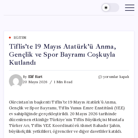
Skip
to
content
EĞITIM
Tiflis’te 19 Mayıs Atatürk’ü Anma,
Gençlik ve Spor Bayramı Coşkuyla
Kutlandı
Tiflis’te
By
Elif Kurt
yorumlar kapalı
19
20 Mayıs 2026
1 Min Read
Mayıs
Atatürk’ü
Anma,
Gürcistan’ın başkenti Tiflis’te 19 Mayıs Atatürk’ü Anma,
Gençlik
Gençlik ve Spor Bayramı, Tiflis Yunus Emre Enstitüsü (YEE)
ve
Spor
ev sahipliğinde gerçekleştirildi. 20 Mayıs 2026 tarihinde
Bayramı
düzenlenen etkinliğe Türkiye’nin Tiflis Büyükelçisi Mustafa
Coşkuyla
Türker Arı, Tiflis YEE Koordinatörü Ahmet Bahadır Şahin,
Kutlandı
büyükelçilik yetkilileri, öğrenciler ve diğer davetliler katıldı.
için