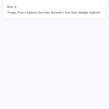
Next
Trump, İran’a Saldırıyı Erteleme Kararını 1 Saat Kala Aldığını Açıkladı
SON YAZILAR
Tüm dünyaya ‘tatil daveti’
Gökhan Günaydın: ‘Seçimden kaçmasınlar. Sokağa
çıksınlar, görelim onları’
İş Bankası Genel Müdürü Hakan Aran görevden
ayrılıyor