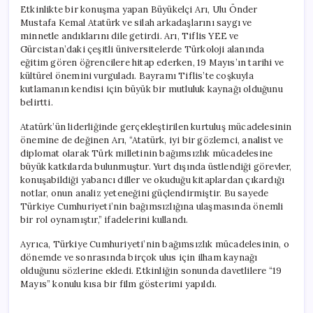
Etkinlikte bir konuşma yapan Büyükelçi Arı, Ulu Önder
Mustafa Kemal Atatürk ve silah arkadaşlarını saygı ve
minnetle andıklarını dile getirdi. Arı, Tiflis YEE ve
Gürcistan’daki çeşitli üniversitelerde Türkoloji alanında
eğitim gören öğrencilere hitap ederken, 19 Mayıs’ın tarihi ve
kültürel önemini vurguladı. Bayramı Tiflis’te coşkuyla
kutlamanın kendisi için büyük bir mutluluk kaynağı olduğunu
belirtti.
Atatürk’ün liderliğinde gerçekleştirilen kurtuluş mücadelesinin
önemine de değinen Arı, “Atatürk, iyi bir gözlemci, analist ve
diplomat olarak Türk milletinin bağımsızlık mücadelesine
büyük katkılarda bulunmuştur. Yurt dışında üstlendiği görevler,
konuşabildiği yabancı diller ve okuduğu kitaplardan çıkardığı
notlar, onun analiz yeteneğini güçlendirmiştir. Bu sayede
Türkiye Cumhuriyeti’nin bağımsızlığına ulaşmasında önemli
bir rol oynamıştır,” ifadelerini kullandı.
Ayrıca, Türkiye Cumhuriyeti’nin bağımsızlık mücadelesinin, o
dönemde ve sonrasında birçok ulus için ilham kaynağı
olduğunu sözlerine ekledi. Etkinliğin sonunda davetlilere “19
Mayıs” konulu kısa bir film gösterimi yapıldı.