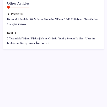
Other Articles
Previous
Barzani Ailesinin 30 Milyon Dolarlık Villası ABD Hükümeti Tarafından
Soruşturuluyor
Next
7 Yaşındaki Yüsra Türkoğlu’nun Ölümü: Yanlış Serum İddiası Üzerine
Mahkeme Soruşturma İzni Verdi
SON YAZILAR
Bilim insanları “glueball” parçacığına ilişkin güçlü