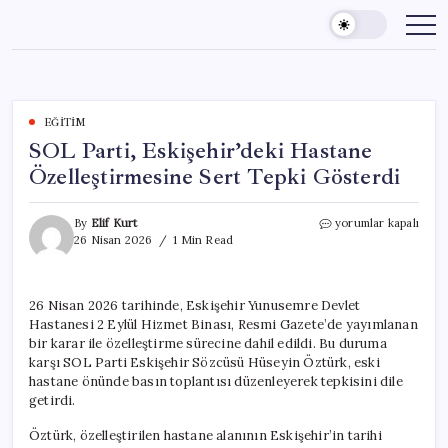
Skip
to
content
EĞITIM
SOL Parti, Eskişehir’deki Hastane
Özelleştirmesine Sert Tepki Gösterdi
SOL
By
Elif Kurt
yorumlar kapalı
Parti,
26 Nisan 2026
1 Min Read
Eskişehir’deki
Hastane
Özelleştirmesine
26 Nisan 2026 tarihinde, Eskişehir Yunusemre Devlet
Sert
Hastanesi 2 Eylül Hizmet Binası, Resmi Gazete’de yayımlanan
Tepki
Gösterdi
bir karar ile özelleştirme sürecine dahil edildi. Bu duruma
için
karşı SOL Parti Eskişehir Sözcüsü Hüseyin Öztürk, eski
hastane önünde basın toplantısı düzenleyerek tepkisini dile
getirdi.
Öztürk, özelleştirilen hastane alanının Eskişehir’in tarihi