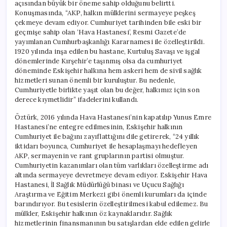
açısından büyük bir öneme sahip olduğunu belirtti.
Konuşmasında, “AKP, halkın mülklerini sermayeye peşkeş
çekmeye devam ediyor. Cumhuriyet tarihinden bile eski bir
geçmişe sahip olan ‘Hava Hastanesi’, Resmi Gazete’de
yayımlanan Cumhurbaşkanlığı Kararnamesi ile özelleştirildi.
1920 yılında inşa edilen bu hastane, Kurtuluş Savaşı ve işgal
dönemlerinde Kırşehir’e taşınmış olsa da cumhuriyet
döneminde Eskişehir halkına hem askeri hem de sivil sağlık
hizmetleri sunan önemli bir kuruluştur. Bu nedenle,
Cumhuriyetle birlikte yaşıt olan bu değer, halkımız için son
derece kıymetlidir” ifadelerini kullandı.
Öztürk, 2016 yılında Hava Hastanesi’nin kapatılıp Yunus Emre
Hastanesi’ne entegre edilmesinin, Eskişehir halkının
Cumhuriyet ile bağını zayıflattığını dile getirerek, “24 yıllık
iktidarı boyunca, Cumhuriyet ile hesaplaşmayı hedefleyen
AKP, sermayenin ve rant gruplarının partisi olmuştur.
Cumhuriyetin kazanımları olan tüm varlıkları özelleştirme adı
altında sermayeye devretmeye devam ediyor. Eskişehir Hava
Hastanesi, İl Sağlık Müdürlüğü binası ve Uçucu Sağlığı
Araştırma ve Eğitim Merkezi gibi önemli kurumları da içinde
barındırıyor. Bu tesislerin özelleştirilmesi kabul edilemez. Bu
mülkler, Eskişehir halkının öz kaynaklarıdır. Sağlık
hizmetlerinin finansmanının bu satışlardan elde edilen gelirle