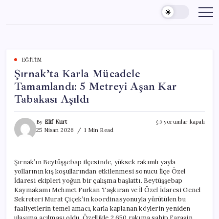
Skip
to
content
EĞITIM
Şırnak’ta Karla Mücadele
Tamamlandı: 5 Metreyi Aşan Kar
Tabakası Aşıldı
Şırnak’ta
By
Elif Kurt
yorumlar kapalı
Karla
25 Nisan 2026
1 Min Read
Mücadele
Tamamlandı:
5
Şırnak’ın Beytüşşebap ilçesinde, yüksek rakımlı yayla
Metreyi
yollarının kış koşullarından etkilenmesi sonucu İlçe Özel
Aşan
Kar
İdaresi ekipleri yoğun bir çalışma başlattı. Beytüşşebap
Tabakası
Kaymakamı Mehmet Furkan Taşkıran ve İl Özel İdaresi Genel
Aşıldı
Sekreteri Murat Çiçek’in koordinasyonuyla yürütülen bu
için
faaliyetlerin temel amacı, karla kaplanan köylerin yeniden
ulaşıma açılması oldu. Özellikle 2.650 rakıma sahip Faraşin