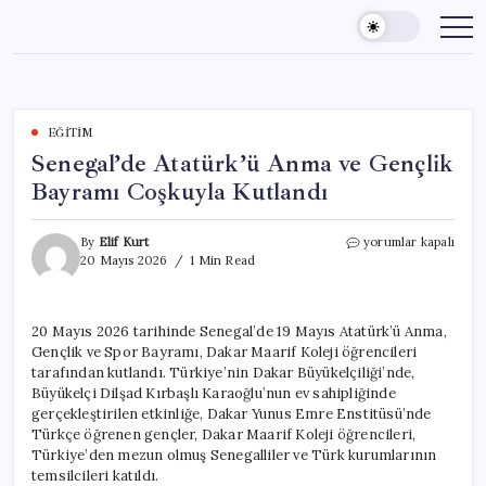
Skip
to
content
EĞITIM
Senegal’de Atatürk’ü Anma ve Gençlik
Bayramı Coşkuyla Kutlandı
Senegal’de
By
Elif Kurt
yorumlar kapalı
Atatürk’ü
20 Mayıs 2026
1 Min Read
Anma
ve
Gençlik
20 Mayıs 2026 tarihinde Senegal’de 19 Mayıs Atatürk’ü Anma,
Bayramı
Gençlik ve Spor Bayramı, Dakar Maarif Koleji öğrencileri
Coşkuyla
Kutlandı
tarafından kutlandı. Türkiye’nin Dakar Büyükelçiliği’nde,
için
Büyükelçi Dilşad Kırbaşlı Karaoğlu’nun ev sahipliğinde
gerçekleştirilen etkinliğe, Dakar Yunus Emre Enstitüsü’nde
Türkçe öğrenen gençler, Dakar Maarif Koleji öğrencileri,
Türkiye’den mezun olmuş Senegalliler ve Türk kurumlarının
temsilcileri katıldı.