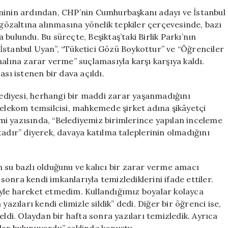
Öğrencilere
eminin ardından, CHP’nin Cumhurbaşkanı adayı ve İstanbul
Hapis
özaltına alınmasına yönelik tepkiler çerçevesinde, bazı
Cezası
bulundu. Bu süreçte, Beşiktaş’taki Birlik Parkı’nın
Verildi
İstanbul Uyan”, “Tüketici Gözü Boykottur” ve “Öğrenciler
için
malına zarar verme” suçlamasıyla karşı karşıya kaldı.
ası istenen bir dava açıldı.
diyesi, herhangi bir maddi zarar yaşanmadığını
Telekom temsilcisi, mahkemede şirket adına şikâyetçi
esmi yazısında, “Belediyemiz birimlerince yapılan inceleme
ır” diyerek, davaya katılma taleplerinin olmadığını
 su bazlı olduğunu ve kalıcı bir zarar verme amacı
 sonra kendi imkanlarıyla temizlediklerini ifade ettiler.
yle hareket etmedim. Kullandığımız boyalar kolayca
azıları kendi elimizle sildik” dedi. Diğer bir öğrenci ise,
eldi. Olaydan bir hafta sonra yazıları temizledik. Ayrıca