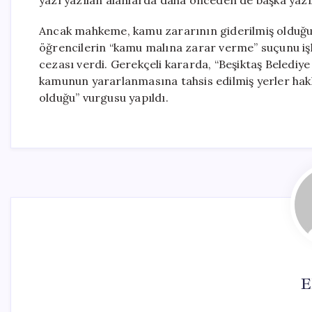
yazı yazılan alanlarda daha önceden de başka yazı
Ancak mahkeme, kamu zararının giderilmiş olduğu 
öğrencilerin “kamu malına zarar verme” suçunu işle
cezası verdi. Gerekçeli kararda, “Beşiktaş Belediy
kamunun yararlanmasına tahsis edilmiş yerler hakkı
olduğu” vurgusu yapıldı.
E