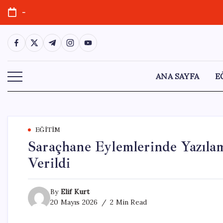
Skip
-
to
content
https://www.facebook.com/
https://twitter.com/
https://t.me/
https://www.instagram.com/
https://youtube.com/
ANA SAYFA
E
EĞITIM
Saraçhane Eylemlerinde Yazıla
Verildi
By
Elif Kurt
20 Mayıs 2026
2 Min Read