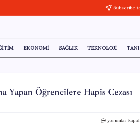
Subscribe t
ĞİTİM
EKONOMİ
SAĞLIK
TEKNOLOJİ
TANI
ma Yapan Öğrencilere Hapis Cezası
Saraçhane
yorumlar kapal
Eylemlerinde
Yazılama
Yapan