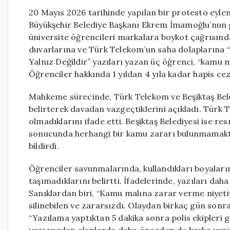
20 Mayıs 2026 tarihinde yapılan bir protesto eyl
Büyükşehir Belediye Başkanı Ekrem İmamoğlu’nun g
üniversite öğrencileri markalara boykot çağrısında 
duvarlarına ve Türk Telekom’un saha dolaplarına “
Yalnız Değildir” yazıları yazan üç öğrenci, “kamu 
Öğrenciler hakkında 1 yıldan 4 yıla kadar hapis cez
Mahkeme sürecinde, Türk Telekom ve Beşiktaş Bele
belirterek davadan vazgeçtiklerini açıkladı. Türk 
olmadıklarını ifade etti. Beşiktaş Belediyesi ise r
sonucunda herhangi bir kamu zararı bulunmamaktad
bildirdi.
Öğrenciler savunmalarında, kullandıkları boyaların
taşımadıklarını belirtti. İfadelerinde, yazıları daha
Sanıklardan biri, “Kamu malına zarar verme niyeti
silinebilen ve zararsızdı. Olaydan birkaç gün sonra y
“Yazılama yaptıktan 5 dakika sonra polis ekipleri g