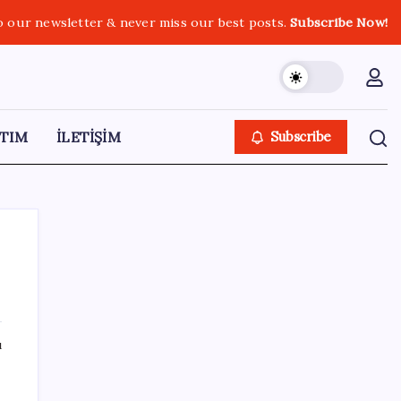
o our newsletter & never miss our best posts.
Subscribe Now!
TIM
İLETİŞİM
Subscribe
SON YAZILAR
ı
Bir sigara grubuna daha zam geldi: En
yüksek fiyat 130 TL oldu