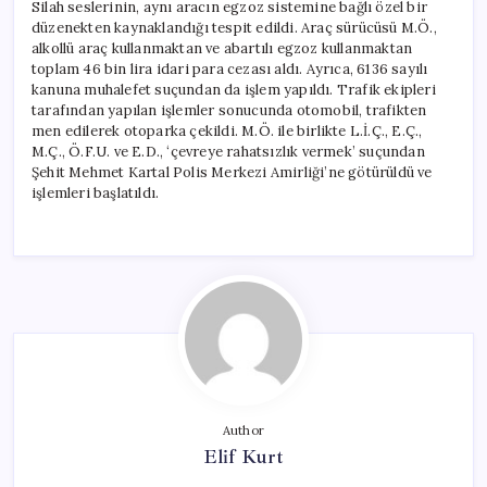
Silah seslerinin, aynı aracın egzoz sistemine bağlı özel bir
düzenekten kaynaklandığı tespit edildi. Araç sürücüsü M.Ö.,
alkollü araç kullanmaktan ve abartılı egzoz kullanmaktan
toplam 46 bin lira idari para cezası aldı. Ayrıca, 6136 sayılı
kanuna muhalefet suçundan da işlem yapıldı. Trafik ekipleri
tarafından yapılan işlemler sonucunda otomobil, trafikten
men edilerek otoparka çekildi. M.Ö. ile birlikte L.İ.Ç., E.Ç.,
M.Ç., Ö.F.U. ve E.D., ‘çevreye rahatsızlık vermek’ suçundan
Şehit Mehmet Kartal Polis Merkezi Amirliği’ne götürüldü ve
işlemleri başlatıldı.
Author
Elif Kurt