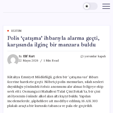
Skip
to
content
EĞITIM
Polis ‘çatışma’ ihbarıyla alarma geçti,
karşısında ilginç bir manzara buldu
Polis
By
Elif Kurt
yorumlar kapalı
‘çatışma’
22 Mayıs 2026
1 Min Read
ihbarıyla
alarma
geçti,
Kütahya Emniyet Müdürlüğü, gelen bir ‘çatışma var’ ihbarı
karşısında
üzerine harekete geçti. Nöbetçi polis memurları, silah sesleri
ilginç
bir
duyulduğu yönündeki telsiz anonsunu alır almaz bölgeye ekip
manzara
sevk etti. Osmangazi Mahallesi Talat Çini Sokak’ta, bir çini
buldu
atölyesinin önünde alkol alan altı kişiyi buldu. Yapılan
için
incelemelerde, şüphelilere ait modifiye edilmiş 16 AIK 303
plakalı araçta bir kurusıkı tabanca ve pala ele geçirildi.