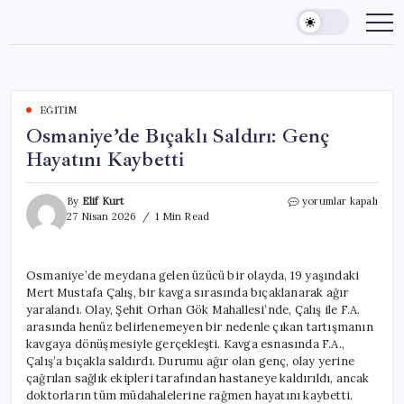
Skip
to
content
EĞITIM
Osmaniye’de Bıçaklı Saldırı: Genç
Hayatını Kaybetti
Osmaniye’de
By
Elif Kurt
yorumlar kapalı
Bıçaklı
27 Nisan 2026
1 Min Read
Saldırı:
Genç
Hayatını
Osmaniye’de meydana gelen üzücü bir olayda, 19 yaşındaki
Kaybetti
Mert Mustafa Çalış, bir kavga sırasında bıçaklanarak ağır
için
yaralandı. Olay, Şehit Orhan Gök Mahallesi’nde, Çalış ile F.A.
arasında henüz belirlenemeyen bir nedenle çıkan tartışmanın
kavgaya dönüşmesiyle gerçekleşti. Kavga esnasında F.A.,
Çalış’a bıçakla saldırdı. Durumu ağır olan genç, olay yerine
çağrılan sağlık ekipleri tarafından hastaneye kaldırıldı, ancak
doktorların tüm müdahalelerine rağmen hayatını kaybetti.