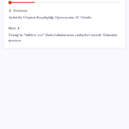
Previous
Aydın’da Göçmen Kaçakçılığı Operasyonu: 10 Gözaltı
Next
Trump’ın “nükleer toz” ifadesi uluslararası endişeleri artırdı! Uzmanlar
uyarıyor
SON YAZILAR
Tüm dünyaya ‘tatil daveti’
Gökhan Günaydın: ‘Seçimden kaçmasınlar. Sokağa