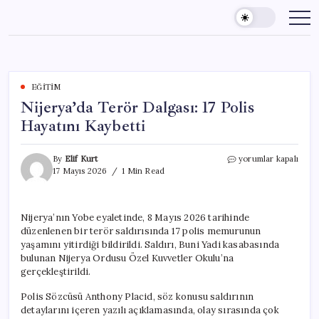
Skip
to
content
EĞITIM
Nijerya’da Terör Dalgası: 17 Polis
Hayatını Kaybetti
Nijerya’da
By
Elif Kurt
yorumlar kapalı
Terör
17 Mayıs 2026
1 Min Read
Dalgası:
17
Polis
Nijerya’nın Yobe eyaletinde, 8 Mayıs 2026 tarihinde
Hayatını
düzenlenen bir terör saldırısında 17 polis memurunun
Kaybetti
için
yaşamını yitirdiği bildirildi. Saldırı, Buni Yadi kasabasında
bulunan Nijerya Ordusu Özel Kuvvetler Okulu’na
gerçekleştirildi.
Polis Sözcüsü Anthony Placid, söz konusu saldırının
detaylarını içeren yazılı açıklamasında, olay sırasında çok