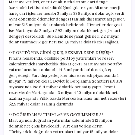
Mart ayı verileri, enerji ve altın ithalatının cari denge
üzerindeki etkisini sürdürdüğünü gösteriyor. Altın ve enerji
hariç cari işlemler hesabı 3 milyar 886 milyon dolar açık verdi.
Aynı dönemde ödemeler dengesi tanımlı dış ticaret açığı ise 9
milyar 515 milyon dolar olarak belirlendi. Hizmetler dengesi
ise Mart ayında 2 milyar 592 milyon dolarlık net girişle cari
dengeyi destekledi. Bu kalemde seyahat gelirleri 2,2 milyar
dolar, taşımacılık gelirleri ise 1,6 milyar dolar katkı sağladı.
**PORTFÖYDE CİDDİ ÇIKIŞ, REZERVLERDE DÜŞÜŞ**
Finans hesabında, özellikle portföy yatırımları ve rezerv
kalemlerindeki hareketlilik dikkat çekti. Mart ayında portföy
yatırımlarından toplamda 14,8 milyar dolarlık net çıkış
gerçekleşti. Yurt dışı yerleşikler hisse senedi piyasasında 1
milyar 79 milyon dolar, Devlet İç Borçlanma Senetleri (DİBS)
piyasasında ise 6,4 milyar dolarlık net satış yaptı. Resmi
rezervlerde Mart ayında 43 milyar 420 milyon dolarlık net
azalma yaşandı. Yıllık bazda Merkez Bankası’nın net rezervleri
52,5 milyar dolar azalmış durumda.
**DOĞRUDAN YATIRIMLAR VE GAYRİMENKUL**
Mart ayında doğrudan yatırımlar kaleminde 212 milyon
dolarlık net çıkış kaydedildi. Yurt dışı yerleşiklerin
Türkiye’deki doğrudan yatırımları 1 milyar 15 milyon dolar