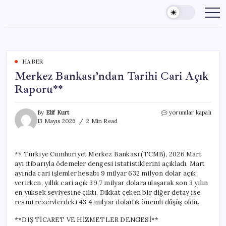
Skip
to
content
HABER
Merkez Bankası’ndan Tarihi Cari Açık
Raporu**
Merkez
By
Elif Kurt
yorumlar kapalı
Bankası’ndan
13 Mayıs 2026
2 Min Read
Tarihi
Cari
Açık
** Türkiye Cumhuriyet Merkez Bankası (TCMB), 2026 Mart
Raporu**
ayı itibarıyla ödemeler dengesi istatistiklerini açıkladı. Mart
için
ayında cari işlemler hesabı 9 milyar 632 milyon dolar açık
verirken, yıllık cari açık 39,7 milyar dolara ulaşarak son 3 yılın
en yüksek seviyesine çıktı. Dikkat çeken bir diğer detay ise
resmi rezervlerdeki 43,4 milyar dolarlık önemli düşüş oldu.
**DIŞ TİCARET VE HİZMETLER DENGESİ**