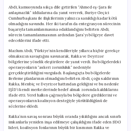
Abdi, kamuoyunda sıkça dile getirilen “Ahmed eş-Şara ile
anlaşmazlık” iddialarına da yanıt vererek, Suriye Geçici
Cumhurbaşkanı ile ilişkilerinin yalnızca sanıldığı kadar kötü
olmadığını savundu. Her iki tarafın da entegrasyon sürecinin
başarıyla tamamlanmasına odaklandığını belirten Abdi,
sürecin tamamlanmasının ardından Şara’yı bölgeye davet
edeceklerini ifade etti.
Mazlum Abdi, Türkiye’nin kendileriyle yıllarca hiçbir gerekçe
olmaksızın savaştığını savunarak, Rakka ve Deyrizor
bölgelerine yönelik eleştirilere de yanıt verdi. Bu bölgelerdeki
operasyonların “askeri zorunluluk” nedeniyle
gerçekleştirildiğini vurguladı. Başlangıçta bu bölgelerde
ilerleme planlarının olmadığını belirten Abdi, çoğu saldırının
Rakka, Menbiç ve Deyrizor hattından geldiğini ve bu nedenle
IŞİD’i kendi merkezlerinde hedef almak zorunda kaldıklarını
ifade etti. Yerel halkın çağrısıyla bu bölgelere girdiklerini ve
operasyonların koalisyon desteğiyle yürütüldüğünü de
sözlerine ekledi.
Rakka’nın savaş sonrası büyük oranda yıkıldığını ancak sınırlı
imkanlarla yeniden inşa edilmeye çalışıldığını ifade eden SDG
lideri, koalisyon fonlarının büyük bir kısmının Rakka ve