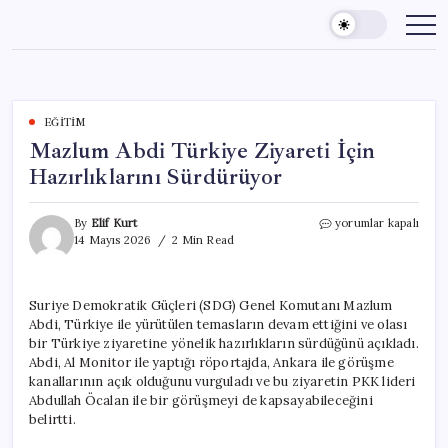
Skip
to
content
EĞITIM
Mazlum Abdi Türkiye Ziyareti İçin
Hazırlıklarını Sürdürüyor
Mazlum
By
Elif Kurt
yorumlar kapalı
Abdi
14 Mayıs 2026
2 Min Read
Türkiye
Ziyareti
İçin
Suriye Demokratik Güçleri (SDG) Genel Komutanı Mazlum
Hazırlıklarını
Abdi, Türkiye ile yürütülen temasların devam ettiğini ve olası
Sürdürüyor
için
bir Türkiye ziyaretine yönelik hazırlıkların sürdüğünü açıkladı.
Abdi, Al Monitor ile yaptığı röportajda, Ankara ile görüşme
kanallarının açık olduğunu vurguladı ve bu ziyaretin PKK lideri
Abdullah Öcalan ile bir görüşmeyi de kapsayabileceğini
belirtti.