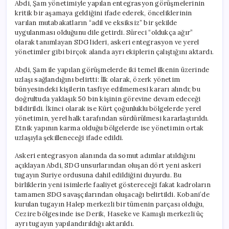
Abdi, Şam yönetimiyle yapılan entegrasyon görüşmelerinin
kritik bir aşamaya geldiğini ifade ederek, önceliklerinin
varılan mutabakatların “adil ve eksiksiz” bir şekilde
uygulanması olduğunu dile getirdi. Süreci “oldukça ağır”
olarak tanımlayan SDG lideri, askeri entegrasyon ve yerel
yönetimler gibi birçok alanda ayrı ekiplerin çalıştığını aktardı.
Abdi, Şam ile yapılan görüşmelerde iki temel ilkenin üzerinde
uzlaşı sağlandığını belirtti: İlk olarak, özerk yönetim
bünyesindeki kişilerin tasfiye edilmemesi kararı alındı; bu
doğrultuda yaklaşık 50 bin kişinin görevine devam edeceği
bildirildi. İkinci olarak ise Kürt çoğunluklu bölgelerde yerel
yönetimin, yerel halk tarafından sürdürülmesi kararlaştırıldı.
Etnik yapının karma olduğu bölgelerde ise yönetimin ortak
uzlaşıyla şekilleneceği ifade edildi.
Askeri entegrasyon alanında da somut adımlar atıldığını
açıklayan Abdi, SDG unsurlarından oluşan dört yeni askeri
tugayın Suriye ordusuna dahil edildiğini duyurdu. Bu
birliklerin yeni isimlerle faaliyet göstereceği fakat kadroların
tamamen SDG savaşçılarından oluşacağı belirtildi. Kobani’de
kurulan tugayın Halep merkezli bir tümenin parçası olduğu,
Cezire bölgesinde ise Derik, Haseke ve Kamışlı merkezli üç
ayrı tugayın yapılandırıldığı aktarıldı.