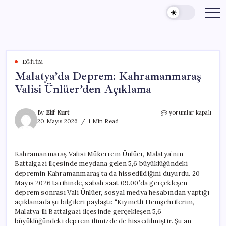
Skip
to
content
EĞITIM
Malatya’da Deprem: Kahramanmaraş
Valisi Ünlüer’den Açıklama
Malatya’da
By
Elif Kurt
yorumlar kapalı
Deprem:
20 Mayıs 2026
1 Min Read
Kahramanmaraş
Valisi
Ünlüer’den
Kahramanmaraş Valisi Mükerrem Ünlüer, Malatya’nın
Açıklama
Battalgazi ilçesinde meydana gelen 5,6 büyüklüğündeki
için
depremin Kahramanmaraş’ta da hissedildiğini duyurdu. 20
Mayıs 2026 tarihinde, sabah saat 09.00’da gerçekleşen
deprem sonrası Vali Ünlüer, sosyal medya hesabından yaptığı
açıklamada şu bilgileri paylaştı: “Kıymetli Hemşehrilerim,
Malatya ili Battalgazi ilçesinde gerçekleşen 5,6
büyüklüğündeki deprem ilimizde de hissedilmiştir. Şu an