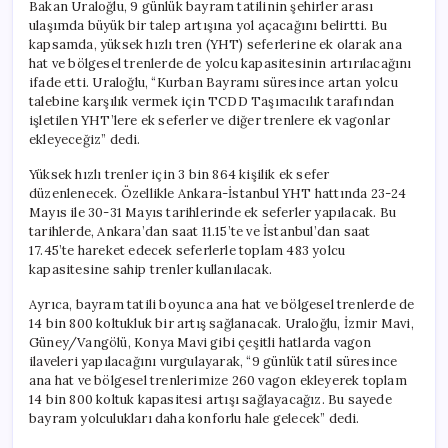
Bakan Uraloğlu, 9 günlük bayram tatilinin şehirler arası
ulaşımda büyük bir talep artışına yol açacağını belirtti. Bu
kapsamda, yüksek hızlı tren (YHT) seferlerine ek olarak ana
hat ve bölgesel trenlerde de yolcu kapasitesinin artırılacağını
ifade etti. Uraloğlu, “Kurban Bayramı süresince artan yolcu
talebine karşılık vermek için TCDD Taşımacılık tarafından
işletilen YHT’lere ek seferler ve diğer trenlere ek vagonlar
ekleyeceğiz” dedi.
Yüksek hızlı trenler için 3 bin 864 kişilik ek sefer
düzenlenecek. Özellikle Ankara-İstanbul YHT hattında 23-24
Mayıs ile 30-31 Mayıs tarihlerinde ek seferler yapılacak. Bu
tarihlerde, Ankara’dan saat 11.15’te ve İstanbul’dan saat
17.45’te hareket edecek seferlerle toplam 483 yolcu
kapasitesine sahip trenler kullanılacak.
Ayrıca, bayram tatili boyunca ana hat ve bölgesel trenlerde de
14 bin 800 koltukluk bir artış sağlanacak. Uraloğlu, İzmir Mavi,
Güney/Vangölü, Konya Mavi gibi çeşitli hatlarda vagon
ilaveleri yapılacağını vurgulayarak, “9 günlük tatil süresince
ana hat ve bölgesel trenlerimize 260 vagon ekleyerek toplam
14 bin 800 koltuk kapasitesi artışı sağlayacağız. Bu sayede
bayram yolculukları daha konforlu hale gelecek” dedi.