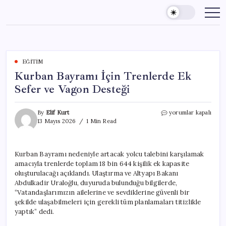
Skip
to
content
EĞITIM
Kurban Bayramı İçin Trenlerde Ek
Sefer ve Vagon Desteği
Kurban
By
Elif Kurt
yorumlar kapalı
Bayramı
13 Mayıs 2026
1 Min Read
İçin
Trenlerde
Ek
Kurban Bayramı nedeniyle artacak yolcu talebini karşılamak
Sefer
amacıyla trenlerde toplam 18 bin 644 kişilik ek kapasite
ve
Vagon
oluşturulacağı açıklandı. Ulaştırma ve Altyapı Bakanı
Desteği
Abdulkadir Uraloğlu, duyuruda bulunduğu bilgilerde,
için
“Vatandaşlarımızın ailelerine ve sevdiklerine güvenli bir
şekilde ulaşabilmeleri için gerekli tüm planlamaları titizlikle
yaptık” dedi.