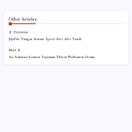
Other Articles
Previous
Şişli’de Yangın Alarmı: İşyeri Alev Alev Yandı
Next
Arı Sokması Sonucu Yaşamını Yitiren Nalbantın Dramı
SON YAZILAR