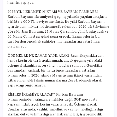
hazırlık yapıyor.
2026 YILI İKRAMİYE MİKTARI VE BAYRAM TARİHLERİ
Kurban Bayramı ikramiyesi, geçmiş yıllarda yapılan artışlarla
birlikte 4.000 TL seviyesine ulaştı. Bu yılki Kurban Bayramı
için de aynı miktarın ödenmesi bekleniyor. 2026 yılı takvimine
göre Kurban Bayramı, 27 Mayıs Çarşamba günü başlayacak ve
30 Mayıs Cumartesi günü sona erecek. İkramiyelerin, bu
tarihlerden önce hak sahiplerinin hesaplarına yatırılması
planlanıyor.
ÖDEMELER NE ZAMAN YAPILACAK? Resmi kaynaklardan
henüz kesin bir tarih açıklanmadı; ancak geçmiş yıllardaki
ödeme alışkanlıkları, bu yıl için ipuçları sunuyor. Genellikle
bayramdan yaklaşık bir hafta önce hesaplara yatırılan
ikramiyelerin, 2026 yılında Mayıs ayının ikinci yarısından
itibaren, emekli tahsis numaralarına göre kademeli olarak
yapılacağı öngörülüyor.
KİMLER İKRAMİYE ALACAK? Kurban Bayramı
ikramiyesinden yalnızca emekliler değil, SGK mevzuatı
kapsamında birçok kesim yararlanacak. Ödeme alacak
gruplar arasında; yaşlılık, malullük ve vazife malullüğü aylığı
alanlar, dul ve yetim aylığı alan hak sahipleri, iş göremezlik