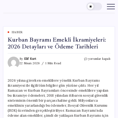
Skip
to
content
HABER
Kurban Bayramı Emekli İkramiyeleri:
2026 Detayları ve Ödeme Tarihleri
Kurban
By
Elif Kurt
yorumlar kapalı
Bayramı
22 Nisan 2026
1 Min Read
Emekli
İkramiyeleri:
2026
2026 yılına girerken emeklilere yönelik Kurban Bayramı
Detayları
ikramiyesi ile ilgili tüm bilgiler gün yüzüne çıktı. Her yıl
ve
Ödeme
Ramazan ve Kurban Bayramları öncesinde emeklilere yapılan
Tarihleri
bu ikramiye ödemeleri, 2018 yılından itibaren sosyal güvenlik
için
sisteminin önemli bir parçası haline geldi. Milyonlarca
emeklinin yararlandığı bu ödemeler, Sosyal Güvenlik Kurumu
(SGK) üzerinden gerçekleştiriliyor. Ramazan Bayramı’nda
ödeme alan emekliler, şimdi de yaklaşan Kurban Bayramı için