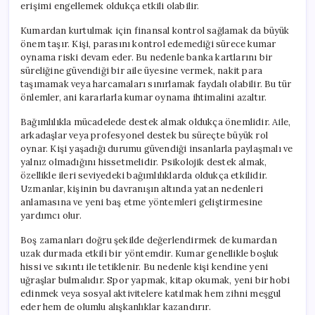
erişimi engellemek oldukça etkili olabilir.
Kumardan kurtulmak için finansal kontrol sağlamak da büyük
önem taşır. Kişi, parasını kontrol edemediği sürece kumar
oynama riski devam eder. Bu nedenle banka kartlarını bir
süreliğine güvendiği bir aile üyesine vermek, nakit para
taşımamak veya harcamaları sınırlamak faydalı olabilir. Bu tür
önlemler, ani kararlarla kumar oynama ihtimalini azaltır.
Bağımlılıkla mücadelede destek almak oldukça önemlidir. Aile,
arkadaşlar veya profesyonel destek bu süreçte büyük rol
oynar. Kişi yaşadığı durumu güvendiği insanlarla paylaşmalı ve
yalnız olmadığını hissetmelidir. Psikolojik destek almak,
özellikle ileri seviyedeki bağımlılıklarda oldukça etkilidir.
Uzmanlar, kişinin bu davranışın altında yatan nedenleri
anlamasına ve yeni baş etme yöntemleri geliştirmesine
yardımcı olur.
Boş zamanları doğru şekilde değerlendirmek de kumardan
uzak durmada etkili bir yöntemdir. Kumar genellikle boşluk
hissi ve sıkıntı ile tetiklenir. Bu nedenle kişi kendine yeni
uğraşlar bulmalıdır. Spor yapmak, kitap okumak, yeni bir hobi
edinmek veya sosyal aktivitelere katılmak hem zihni meşgul
eder hem de olumlu alışkanlıklar kazandırır.