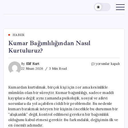
Skip
to
content
HABER
Kumar Bağımlılığından Nasıl
Kurtuluruz?
Kumar
By
Elif Kurt
yorumlar kapalı
Bağımlılığından
22 Nisan 2026
3 Min Read
Nasıl
Kurtuluruz?
için
Kumardan kurtulmak, birçok kişi için zor ama kesinlikle
mümkün olan bir süreçtir. Kumar bağımlılığı, sadece maddi
kayıplara değil; aynı zamanda psikolojik, sosyal ve ailevi
sorunlara da yol açabilen ciddi bir problemdir. Bu nedenle
kumarı bırakmak isteyen bir kişinin öncelikle bu durumun bir
“alışkanlık” değil, kontrol edilmesi gereken bir bağımlılık
olduğunu kabul etmesi gerekir. Bu farkındalık, değişimin ilk ve
en önemli adımıdır.