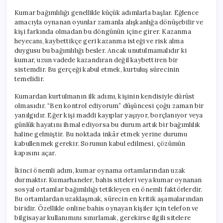
Kumar bağımlılığı genellikle küçük adımlarla başlar. Eğlence
amacıyla oynanan oyunlar zamanla alışkanlığa dönüşebilir ve
kişi farkında olmadan bu döngünün içine girer. Kazanma
heyecanı, kaybettikçe geri kazanma isteği ve risk alma
duygusu bu bağımlılığı besler. Ancak unutulmamalıdır ki
kumar, uzun vadede kazandıran değil kaybettiren bir
sistemdir. Bu gerçeği kabul etmek, kurtuluş sürecinin
temelidir.
Kumardan kurtulmanın ilk adımı, kişinin kendisiyle dürüst
olmasıdır. “Ben kontrol ediyorum” düşüncesi çoğu zaman bir
yanılgıdır. Eğer kişi maddi kayıplar yaşıyor, borçlanıyor veya
günlük hayatını ihmal ediyorsa bu durum artık bir bağımlılık
haline gelmiştir. Bu noktada inkâr etmek yerine durumu
kabullenmek gerekir. Sorunun kabul edilmesi, çözümün
kapısını açar.
İkinci önemli adım, kumar oynama ortamlarından uzak
durmaktır. Kumarhaneler, bahis siteleri veya kumar oynanan
sosyal ortamlar bağımlılığı tetikleyen en önemli faktörlerdir.
Bu ortamlardan uzaklaşmak, sürecin en kritik aşamalarından
biridir. Özellikle online bahis oynayan kişiler için telefon ve
bilgisayar kullanımını sınırlamak, gerekirse ilgili sitelere