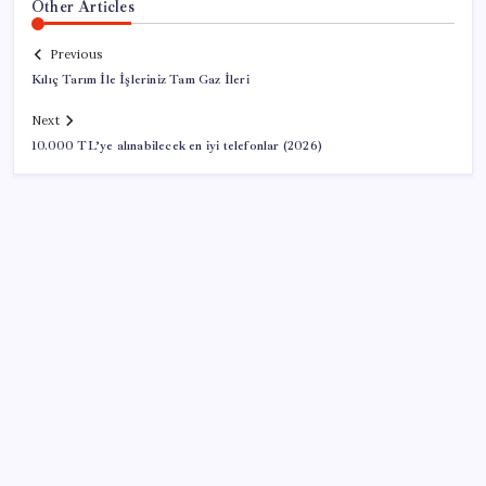
Other Articles
Previous
Kılıç Tarım İle İşleriniz Tam Gaz İleri
Next
10.000 TL’ye alınabilecek en iyi telefonlar (2026)
SON YAZILAR
Tüm dünyaya ‘tatil daveti’
Gökhan Günaydın: ‘Seçimden kaçmasınlar. Sokağa