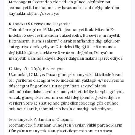
Meteoagent üzerinden elde edilen güncel ölçümler, bu
jeomanyetik fırtınanın uzay havasındaki ani değişimlerden
kaynaklandığını gösteriyor.
K-İndeksi 5 Seviyesine Ulaşabilir
Tahminlere göre, 16 Mayıs’ta jeomanyetik aktivitenin K-
indeksi 5 seviyesine kadar yükselebilir. Bu seviye, manyetik
fırtınaların “kırmızı alarm” olarak sınıflandırıldığı güçlü bir
kategoriye denk geliyor. K-indeksi ölçeği 0 ile 9 arasında
değişiklik göstermekte ve 5 ve üzeri değerler, Dünya’nın
manyetik alanında kayda değer dalgalanmalara işaret ediyor.
17 Mayıs’ta Düşüş Bekleniyor
Uzmanlar, 17 Mayıs Pazar günü jeomanyetik aktivitede kısmi
bir gerileme olacağını ve K-indeksinin yaklaşık 4,7 seviyesine
düşeceğini öngörüyor. Bu değer, “sarı seviye” olarak
adlandırılan daha zayıf bir manyetik etkinliğe karşılık geliyor.
Ancak, güneş aktivitesinin sürekli değişkenlik gösterdiği ve
verilerin birkaç saat içinde güncellenebileceği göz önünde
bulundurularak, tahminlerin kesin olmadığı belirtiliyor.
Jeomanyetik Fırtınaların Oluşumu
Jeomanyetik fırtınalar, Güneş’ten yayılan yüklü parçacıkların
Dünya’nın manyetik alanıyla etkileşmesi sonucu ortaya