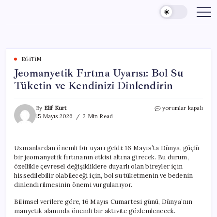
Skip
to
content
EĞITIM
Jeomanyetik Fırtına Uyarısı: Bol Su
Tüketin ve Kendinizi Dinlendirin
Jeomanyetik
By
Elif Kurt
yorumlar kapalı
Fırtına
15 Mayıs 2026
2 Min Read
Uyarısı:
Bol
Su
Uzmanlardan önemli bir uyarı geldi: 16 Mayıs’ta Dünya, güçlü
Tüketin
bir jeomanyetik fırtınanın etkisi altına girecek. Bu durum,
ve
Kendinizi
özellikle çevresel değişikliklere duyarlı olan bireyler için
Dinlendirin
hissedilebilir olabileceği için, bol su tüketmenin ve bedenin
için
dinlendirilmesinin önemi vurgulanıyor.
Bilimsel verilere göre, 16 Mayıs Cumartesi günü, Dünya’nın
manyetik alanında önemli bir aktivite gözlemlenecek.