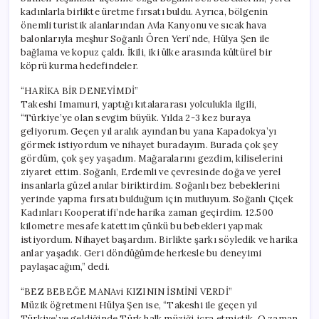
kadınlarla birlikte üretme fırsatı buldu. Ayrıca, bölgenin
önemli turistik alanlarından Avla Kanyonu ve sıcak hava
balonlarıyla meşhur Soğanlı Ören Yeri’nde, Hülya Şen ile
bağlama ve kopuz çaldı. İkili, iki ülke arasında kültürel bir
köprü kurma hedefindeler.
“HARİKA BİR DENEYİMDİ”
Takeshi Imamuri, yaptığı kıtalararası yolculukla ilgili,
“Türkiye’ye olan sevgim büyük. Yılda 2-3 kez buraya
geliyorum. Geçen yıl aralık ayından bu yana Kapadokya’yı
görmek istiyordum ve nihayet buradayım. Burada çok şey
gördüm, çok şey yaşadım. Mağaralarını gezdim, kiliselerini
ziyaret ettim. Soğanlı, Erdemli ve çevresinde doğa ve yerel
insanlarla güzel anılar biriktirdim. Soğanlı bez bebeklerini
yerinde yapma fırsatı bulduğum için mutluyum. Soğanlı Çiçek
Kadınları Kooperatifi’nde harika zaman geçirdim. 12.500
kilometre mesafe katettim çünkü bu bebekleri yapmak
istiyordum. Nihayet başardım. Birlikte şarkı söyledik ve harika
anlar yaşadık. Geri döndüğümde herkesle bu deneyimi
paylaşacağım,” dedi.
“BEZ BEBEĞE MANAvi KIZININ İSMİNİ VERDİ”
Müzik öğretmeni Hülya Şen ise, “Takeshi ile geçen yıl
Türkiye’ye geldiğinde Türk halk müziği icra etmiştik. O zaman