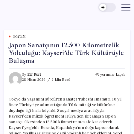
Skip
to
content
EĞITIM
Japon Sanatçının 12.500 Kilometrelik
Yolculuğu: Kayseri’de Türk Kültürüyle
Buluşma
Japon
By
Elif Kurt
yorumlar kapalı
Sanatçının
28 Nisan 2026
2 Min Read
12.500
Kilometrelik
Yolculuğu:
Tokyo’da yaşamını sürdüren sanatçı Takeshi Imamuri, 10 yıl
Kayseri’de
önce Türkiye’ye adım attığında Türk müziği ve kültürüne
Türk
Kültürüyle
duyduğu ilgi hızla büyüdü. Sosyal medya aracılığıyla
Buluşma
Kayseri’den müzik öğretmeni Hülya Şen ile tanışan Japon
için
sanatçı, ülkesinden 12.500 kilometre mesafe kat ederek
Kayseri’ye geldi. Burada, Kapadokya’nın doğu kapısı olarak
bilinen Yeşilhisar ilçesine özgü Soğanlı bez bebeklerini, yerel