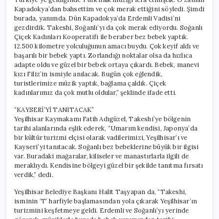
Kapadokya’dan bahsettim ve çok merak ettiğini söyledi. Şimdi
burada, yanımda. Dün Kapadokya’da Erdemli Vadisi’ni
gezdirdik. Takeshi, Soğanlı’yı da çok merak ediyordu. Soğanlı
Çiçek Kadınları Kooperatifi ile beraber bez bebek yaptık.
12.500 kilometre yolculuğunun amacı buydu. Çok keyif aldı ve
başarılı bir bebek yaptı. Zorlandığı noktalar olsa da hızlıca
adapte oldu ve güzel bir bebek ortaya çıkardı. Bebek, manevi
kızı Filiz’in ismiyle anılacak. Bugün çok eğlendik,
turistlerimize müzik yaptık, bağlama çaldık. Çiçek
kadınlarımız da çok mutlu oldular,” şeklinde ifade etti.
“KAYSERİ’Yİ TANITACAK”
Yeşilhisar Kaymakamı Fatih Adıgüzel, Takeshi’ye bölgenin
tarihi alanlarında eşlik ederek, “Umarım kendisi, Japonya’da
bir kültür turizmi elçisi olarak vadilerimizi, Yeşilhisar’ı ve
Kayseri’yi tanıtacak. Soğanlı bez bebeklerine büyük bir ilgisi
var. Buradaki mağaralar, kiliseler ve manastırlarla ilgili de
meraklıydı. Kendisine bölgeyi güzel bir şekilde tanıtma fırsatı
verdik,” dedi.
Yeşilhisar Belediye Başkanı Halit Taşyapan da, “Takeshi,
isminin ‘T’ harfiyle başlamasından yola çıkarak Yeşilhisar’ın
turizmini keşfetmeye geldi. Erdemli ve Soğanlı’yı yerinde