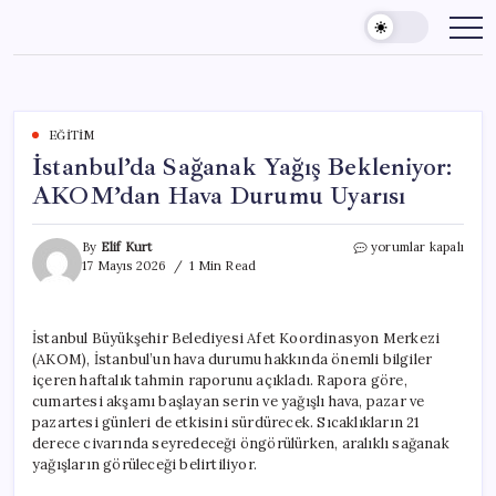
Skip
to
content
EĞITIM
İstanbul’da Sağanak Yağış Bekleniyor:
AKOM’dan Hava Durumu Uyarısı
İstanbul’da
By
Elif Kurt
yorumlar kapalı
Sağanak
17 Mayıs 2026
1 Min Read
Yağış
Bekleniyor:
AKOM’dan
İstanbul Büyükşehir Belediyesi Afet Koordinasyon Merkezi
Hava
(AKOM), İstanbul’un hava durumu hakkında önemli bilgiler
Durumu
Uyarısı
içeren haftalık tahmin raporunu açıkladı. Rapora göre,
için
cumartesi akşamı başlayan serin ve yağışlı hava, pazar ve
pazartesi günleri de etkisini sürdürecek. Sıcaklıkların 21
derece civarında seyredeceği öngörülürken, aralıklı sağanak
yağışların görüleceği belirtiliyor.