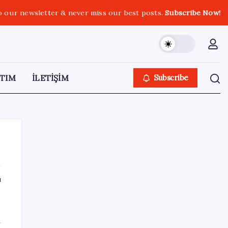
o our newsletter & never miss our best posts.
Subscribe Now!
TIM
İLETİŞİM
Subscribe
ı
SON YAZILAR
Türkiye, Suudi Arabistan ve Pakistan üçlü
r
savunma anlaşması imzaladı