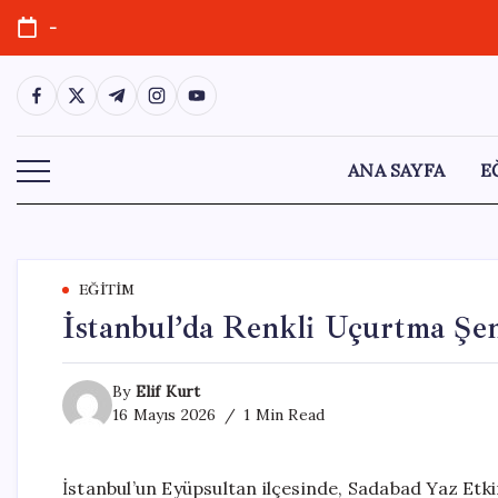
Skip
-
to
content
https://www.facebook.com/
https://twitter.com/
https://t.me/
https://www.instagram.com/
https://youtube.com/
ANA SAYFA
E
EĞITIM
İstanbul’da Renkli Uçurtma Şe
By
Elif Kurt
16 Mayıs 2026
1 Min Read
İstanbul’un Eyüpsultan ilçesinde, Sadabad Yaz Etk