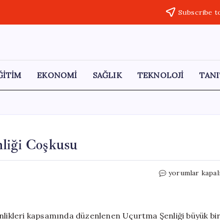
Subscribe t
ĞİTİM
EKONOMİ
SAĞLIK
TEKNOLOJİ
TANI
nliği Coşkusu
İstanbul’da
yorumlar kapal
Renkli
Uçurtma
Şenliği
Coşkusu
inlikleri kapsamında düzenlenen Uçurtma Şenliği büyük bi