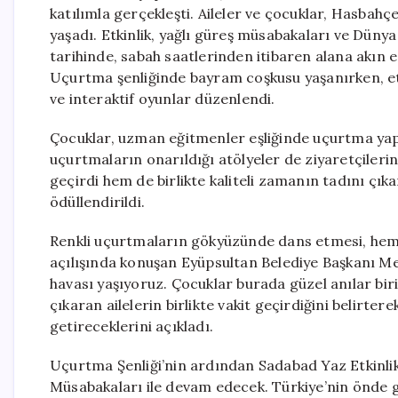
katılımla gerçekleşti. Aileler ve çocuklar, Hasbahç
yaşadı. Etkinlik, yağlı güreş müsabakaları ve Düny
tarihinde, sabah saatlerinden itibaren alana akın 
Uçurtma şenliğinde bayram coşkusu yaşanırken, et
ve interaktif oyunlar düzenlendi.
Çocuklar, uzman eğitmenler eşliğinde uçurtma yap
uçurtmaların onarıldığı atölyeler de ziyaretçilerin i
geçirdi hem de birlikte kaliteli zamanın tadını çık
ödüllendirildi.
Renkli uçurtmaların gökyüzünde dans etmesi, hem 
açılışında konuşan Eyüpsultan Belediye Başkanı M
havası yaşıyoruz. Çocuklar burada güzel anılar biri
çıkaran ailelerin birlikte vakit geçirdiğini belirtere
getireceklerini açıkladı.
Uçurtma Şenliği’nin ardından Sadabad Yaz Etkinlik
Müsabakaları ile devam edecek. Türkiye’nin önde g