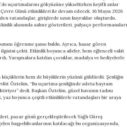
için
e’de uçurtmalarını gökyüzüne yükseltirken keyifli anlar
a Çevre Günü etkinlikleri ile devam edecek. 16 Mayıs 2026
eden vatandaşlar, girişlerde uzun kuyruklar oluşturdu.
kinlik alanında sahne gösterileri, palyaço performanslar
ımını öğrenme şansı buldu. Ayrıca, hasar gören
lgisini çekti. Etkinlik boyunca aileler, hem eğlenceli vakit
ardı. Yarışmalara katılan çocuklar, madalya ve hediyelerle
küçüklerin hem de büyüklerin yüzünü güldürdü. Şenliğin
evlüt Öztekin, “Bu uçurtma şenliğinde adeta bayram
ktiriyor” dedi. Başkan Öztekin, güzel havanın tadını
k, yaz boyunca çeşitli etkinliklerle vatandaşları bir araya
leri, pazar günü gerçekleştirilecek Yağlı Güreş
elen başpehlivanlarının katılacağı bu organizasyonda,