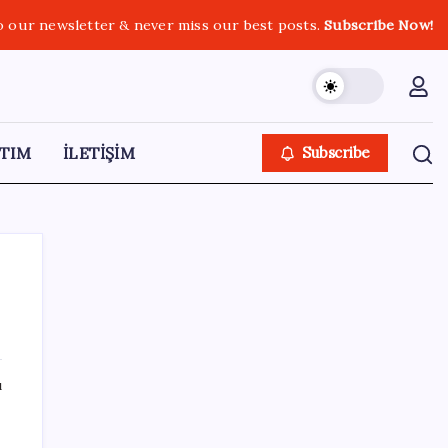
o our newsletter & never miss our best posts.
Subscribe Now!
TIM
İLETİŞİM
Subscribe
SON YAZILAR
ı
Gökhan Günaydın: ‘Seçimden kaçmasınlar.
Sokağa çıksınlar, görelim onları’