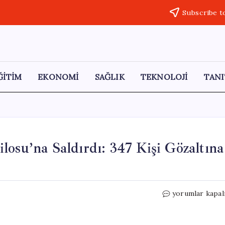
Subscribe t
ĞİTİM
EKONOMİ
SAĞLIK
TEKNOLOJİ
TANI
losu’na Saldırdı: 347 Kişi Gözaltına
İsrail
yorumlar kapal
Ordusu
Küresel
Sumud