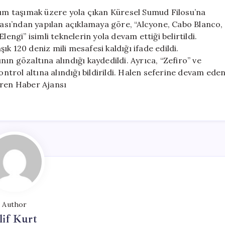
Filosu’na
rdım taşımak üzere yola çıkan Küresel Sumud Filosu’na
Saldırdı:
asası’ndan yapılan açıklamaya göre, “Alcyone, Cabo Blanco,
347
lengi” isimli teknelerin yola devam ettiği belirtildi.
Kişi
k 120 deniz mili mesafesi kaldığı ifade edildi.
Gözaltına
ın gözaltına alındığı kaydedildi. Ayrıca, “Zefiro” ve
Alındı
ontrol altına alındığı bildirildi. Halen seferine devam ede
için
ören Haber Ajansı
Author
lif Kurt