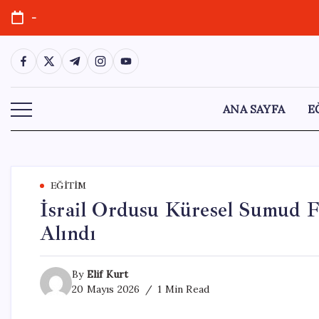
Skip
-
to
content
https://www.facebook.com/
https://twitter.com/
https://t.me/
https://www.instagram.com/
https://youtube.com/
ANA SAYFA
E
EĞITIM
İsrail Ordusu Küresel Sumud Fi
Alındı
By
Elif Kurt
20 Mayıs 2026
1 Min Read