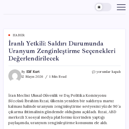
Skip
to
content
HABER
İranlı Yetkili: Saldırı Durumunda
Uranyum Zenginleştirme Seçenekleri
Değerlendirilecek
İranlı
By
Elif Kurt
yorumlar kapalı
Yetkili:
12 Mayıs 2026
1 Min Read
Saldırı
Durumunda
Uranyum
İran Meclisi Ulusal Güvenlik ve Dış Politika Komisyonu
Zenginleştirme
Sözcüsü İbrahim Rızai, ülkenin yeniden bir saldırıya maruz
Seçenekleri
Değerlendirilecek
kalması halinde uranyum zenginleştirme seviyesini yüzde 90’a
için
çıkarma ihtimalinin gündemde olduğunu açıkladı. Rızai, ABD
merkezli X sosyal medya platformu üzerinden yaptığı
paylaşımda, uranyum zenginleştirme konusunu ele aldı.