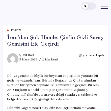
Skip
to
content
EĞITIM
İran’dan Şok Hamle: Çin’in Gizli Savaş
Gemisini Ele Geçirdi
İran’dan
By
Elif Kurt
yorumlar kapalı
Şok
15 Mayıs 2026
2 Min Read
Hamle:
Çin’in
Gizli
Dünya genelinde büyük bir heyecan ve şaşkınlık yaratan bir
Savaş
gelişme yaşandı. İran, Hürmüz Boğazı’nda Çin tarafından
Gemisini
Ele
işletilen bir “yüzen cephanelik” gemisini ele geçirdi. Bu olay,
Geçirdi
ABD Başkanı Donald Trump ile Çin Devlet Başkanı Şi
için
Cinping’in Pekin’de bir araya geldiği sırada gerçekleşti ve
bölgedeki askeri gerginliği daha da artırdı.
Hürmüz Boğazı’ndaki olay, dün BAE açıklarında meydana