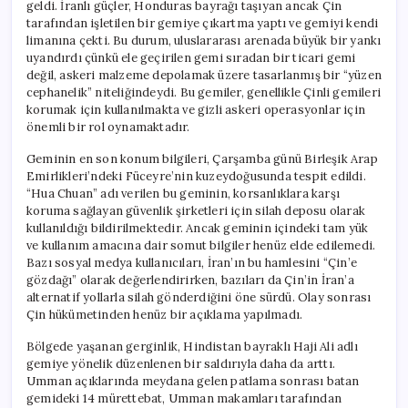
geldi. İranlı güçler, Honduras bayrağı taşıyan ancak Çin
tarafından işletilen bir gemiye çıkartma yaptı ve gemiyi kendi
limanına çekti. Bu durum, uluslararası arenada büyük bir yankı
uyandırdı çünkü ele geçirilen gemi sıradan bir ticari gemi
değil, askeri malzeme depolamak üzere tasarlanmış bir “yüzen
cephanelik” niteliğindeydi. Bu gemiler, genellikle Çinli gemileri
korumak için kullanılmakta ve gizli askeri operasyonlar için
önemli bir rol oynamaktadır.
Geminin en son konum bilgileri, Çarşamba günü Birleşik Arap
Emirlikleri’ndeki Füceyre’nin kuzeydoğusunda tespit edildi.
“Hua Chuan” adı verilen bu geminin, korsanlıklara karşı
koruma sağlayan güvenlik şirketleri için silah deposu olarak
kullanıldığı bildirilmektedir. Ancak geminin içindeki tam yük
ve kullanım amacına dair somut bilgiler henüz elde edilemedi.
Bazı sosyal medya kullanıcıları, İran’ın bu hamlesini “Çin’e
gözdağı” olarak değerlendirirken, bazıları da Çin’in İran’a
alternatif yollarla silah gönderdiğini öne sürdü. Olay sonrası
Çin hükümetinden henüz bir açıklama yapılmadı.
Bölgede yaşanan gerginlik, Hindistan bayraklı Haji Ali adlı
gemiye yönelik düzenlenen bir saldırıyla daha da arttı.
Umman açıklarında meydana gelen patlama sonrası batan
gemideki 14 mürettebat, Umman makamları tarafından