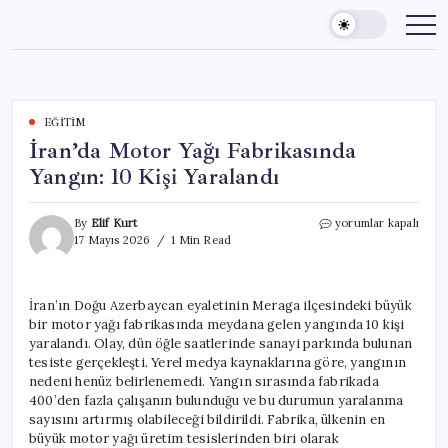
Skip
to
content
EĞITIM
İran’da Motor Yağı Fabrikasında
Yangın: 10 Kişi Yaralandı
İran’da
By
Elif Kurt
yorumlar kapalı
Motor
17 Mayıs 2026
1 Min Read
Yağı
Fabrikasında
Yangın:
İran’ın Doğu Azerbaycan eyaletinin Meraga ilçesindeki büyük
10
bir motor yağı fabrikasında meydana gelen yangında 10 kişi
Kişi
Yaralandı
yaralandı. Olay, dün öğle saatlerinde sanayi parkında bulunan
için
tesiste gerçekleşti. Yerel medya kaynaklarına göre, yangının
nedeni henüz belirlenemedi. Yangın sırasında fabrikada
400’den fazla çalışanın bulunduğu ve bu durumun yaralanma
sayısını artırmış olabileceği bildirildi. Fabrika, ülkenin en
büyük motor yağı üretim tesislerinden biri olarak