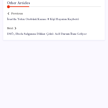
Other Articles
Previous
İran’da Yolcu Otobüsü Kazası: 8 Kişi Hayatını Kaybetti
Next
DSÖ, Ebola Salgınına Dikkat Çekti: Acil Durum İlanı Geliyor
SON YAZILAR
Bir sigara grubuna daha zam geldi: En yüksek fiyat
130 TL oldu