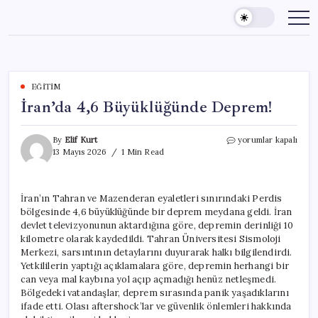
Skip
to
content
EĞITIM
İran’da 4,6 Büyüklüğünde Deprem!
İran’da
By
Elif Kurt
yorumlar kapalı
4,6
13 Mayıs 2026
1 Min Read
Büyüklüğünde
Deprem!
için
İran’ın Tahran ve Mazenderan eyaletleri sınırındaki Perdis
bölgesinde 4,6 büyüklüğünde bir deprem meydana geldi. İran
devlet televizyonunun aktardığına göre, depremin derinliği 10
kilometre olarak kaydedildi. Tahran Üniversitesi Sismoloji
Merkezi, sarsıntının detaylarını duyurarak halkı bilgilendirdi.
Yetkililerin yaptığı açıklamalara göre, depremin herhangi bir
can veya mal kaybına yol açıp açmadığı henüz netleşmedi.
Bölgedeki vatandaşlar, deprem sırasında panik yaşadıklarını
ifade etti. Olası aftershock’lar ve güvenlik önlemleri hakkında