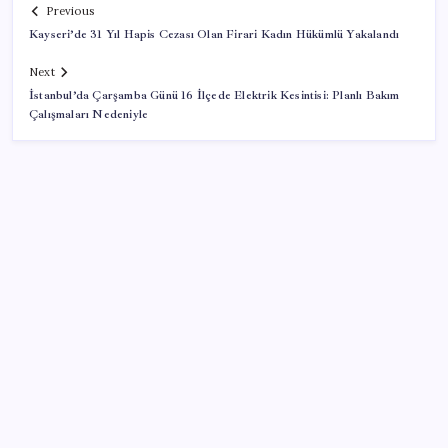
Previous
Kayseri’de 31 Yıl Hapis Cezası Olan Firari Kadın Hükümlü Yakalandı
Next
İstanbul’da Çarşamba Günü 16 İlçede Elektrik Kesintisi: Planlı Bakım
Çalışmaları Nedeniyle
SON YAZILAR
Bir sigara grubuna daha zam geldi: En yüksek fiyat
130 TL oldu
Bilim insanları “glueball” parçacığına ilişkin güçlü