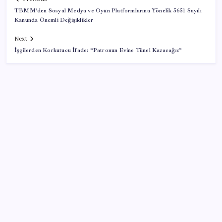
TBMM’den Sosyal Medya ve Oyun Platformlarına Yönelik 5651 Sayılı
Kanunda Önemli Değişiklikler
Next
İşçilerden Korkutucu İfade: “Patronun Evine Tünel Kazacağız”
SON YAZILAR
Tüm dünyaya ‘tatil daveti’
Gökhan Günaydın: ‘Seçimden kaçmasınlar. Sokağa
çıksınlar, görelim onları’