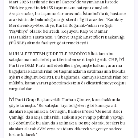
Mart 2026 tarihinde Resmî Gazete’de yayımlanan listede
Türkiye genelindeki 55 taşınmazın satışını onayladı.
Araştırmalar, bu taşınmazlar arasında İstanbul’da üç hastane
arazisinin de bulunduğunu gösterdi. İlgili araziler, “Kadıköy
Merdivenköy-Mecidiye, Kartal Soğanlık-Yukarı ve Şişli
Teşvikiye” olarak belirtildi. Koşuyolu Kalp ve Damar
Hastalıkları Hastanesi, Türkiye Sağlık Enstitüleri Başkanlığı
(TÜSEB) altında faaliyet göstermekteydi.
MUHALEFETTEN ŞİDDETLE REDDİYOR İktidarın bu
satışlarına muhalefet partilerinden sert tepki geldi. CHP, İYİ
Parti ve DEM Parti milletvekilleri, geçmişte halkın yararına
bağışlarla kazandırılan bu taşınmazların satılmasının hukuka
aykırı olduğunu belirtti. Bu bağlamda, kamuya kazandırılan bir
mülkün, kamu yararı gözetilmeksizin özelleştirilemeyeceğini
vurguladılar.
İYİ Parti Grup Başkanvekili Turhan Çömez, konu hakkında
şöyle konuştu: “Bu satışlar, kıyı bölgeleri gibi kamuya ait
alanları kapsamakta. Örneğin, Balıkesir’deki ‘General Balcı
Çamlığı’ da satışa çıkarıldı. Halkın spor yapıp piknik yaptığı
135 dönümlük bu alan da satılmakta. Sonuç olarak, birileri bu
alanları alarak AVM veya rezidans dikecek ve geriye sadece
beton kalacak.”