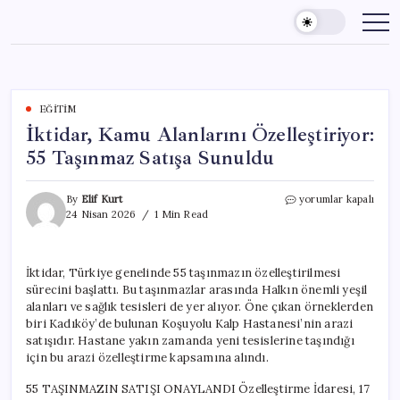
Skip
to
content
EĞITIM
İktidar, Kamu Alanlarını Özelleştiriyor:
55 Taşınmaz Satışa Sunuldu
İktidar,
By
Elif Kurt
yorumlar kapalı
Kamu
24 Nisan 2026
1 Min Read
Alanlarını
Özelleştiriyor:
55
İktidar, Türkiye genelinde 55 taşınmazın özelleştirilmesi
Taşınmaz
sürecini başlattı. Bu taşınmazlar arasında Halkın önemli yeşil
Satışa
Sunuldu
alanları ve sağlık tesisleri de yer alıyor. Öne çıkan örneklerden
için
biri Kadıköy’de bulunan Koşuyolu Kalp Hastanesi’nin arazi
satışıdır. Hastane yakın zamanda yeni tesislerine taşındığı
için bu arazi özelleştirme kapsamına alındı.
55 TAŞINMAZIN SATIŞI ONAYLANDI Özelleştirme İdaresi, 17