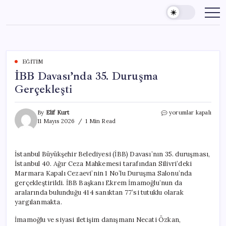
Skip
to
content
EĞITIM
İBB Davası’nda 35. Duruşma
Gerçekleşti
İBB
By
Elif Kurt
yorumlar kapalı
Davası’nda
11 Mayıs 2026
1 Min Read
35.
Duruşma
Gerçekleşti
İstanbul Büyükşehir Belediyesi (İBB) Davası’nın 35. duruşması,
için
İstanbul 40. Ağır Ceza Mahkemesi tarafından Silivri’deki
Marmara Kapalı Cezaevi’nin 1 No’lu Duruşma Salonu’nda
gerçekleştirildi. İBB Başkanı Ekrem İmamoğlu’nun da
aralarında bulunduğu 414 sanıktan 77’si tutuklu olarak
yargılanmakta.
İmamoğlu ve siyasi iletişim danışmanı Necati Özkan,