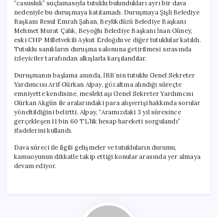
“casusluk” suçlamasıyla tutuklu bulundukları ayrı bir dava
nedeniyle bu duruşmaya katılamadı. Duruşmaya Şişli Belediye
Başkanı Resul Emrah Şahan, Beylikdüzü Belediye Başkanı
Mehmet Murat Çalık, Beyoğlu Belediye Başkanı İnan Güney,
eski CHP Milletvekili Aykut Erdoğdu ve diğer tutuklular katıldı.
Tutuklu sanıkların duruşma salonuna getirilmesi sırasında
izleyiciler tarafından alkışlarla karşılandılar.
Duruşmanın başlama anında, İBB’nin tutuklu Genel Sekreter
Yardımcısı Arif Gürkan Alpay, gözaltına alındığı süreçte
emniyette kendisine, meslektaşı Genel Sekreter Yardımcısı
Gürkan Akgün ile aralarındaki para alışverişi hakkında sorular
yöneltildiğini belirtti. Alpay, “Aramızdaki 3 yıl süresince
gerçekleşen 11 bin 60 TL’lik hesap hareketi sorgulandı”
ifadelerini kullandı.
Dava süreci ile ilgili gelişmeler ve tutukluların durumu,
kamuoyunun dikkatle takip ettiği konular arasında yer almaya
devam ediyor.