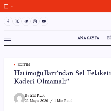
Skip
-
to
content
https://www.facebook.com/
https://twitter.com/
https://t.me/
https://www.instagram.com/
https://youtube.com/
ANA SAYFA
E
EĞITIM
Hatimoğulları’ndan Sel Felaket
Kaderi Olmamalı”
By
Elif Kurt
22 Mayıs 2026
1 Min Read