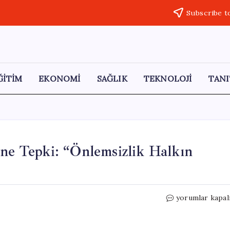
Subscribe t
ĞİTİM
EKONOMİ
SAĞLIK
TEKNOLOJİ
TANI
ine Tepki: “Önlemsizlik Halkın
Hatimoğulları’
yorumlar kapal
Sel
Felaketine
Tepki: