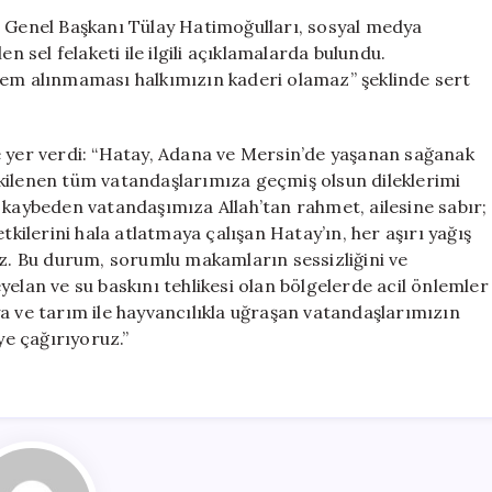
“Önlemsizlik
ş Genel Başkanı Tülay Hatimoğulları, sosyal medya
Halkın
sel felaketi ile ilgili açıklamalarda bulundu.
Kaderi
lem alınmaması halkımızın kaderi olamaz” şeklinde sert
Olmamalı”
için
e yer verdi: “Hatay, Adana ve Mersin’de yaşanan sağanak
kilenen tüm vatandaşlarımıza geçmiş olsun dileklerimi
 kaybeden vatandaşımıza Allah’tan rahmet, ailesine sabır;
tkilerini hala atlatmaya çalışan Hatay’ın, her aşırı yağış
ez. Bu durum, sorumlu makamların sessizliğini ve
heyelan ve su baskını tehlikesi olan bölgelerde acil önlemler
a ve tarım ile hayvancılıkla uğraşan vatandaşlarımızın
ye çağırıyoruz.”