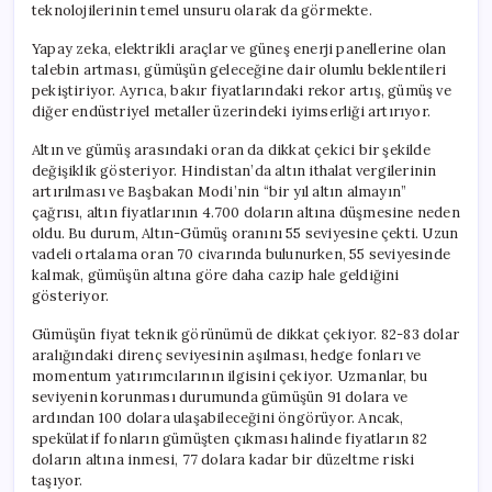
teknolojilerinin temel unsuru olarak da görmekte.
Yapay zeka, elektrikli araçlar ve güneş enerji panellerine olan
talebin artması, gümüşün geleceğine dair olumlu beklentileri
pekiştiriyor. Ayrıca, bakır fiyatlarındaki rekor artış, gümüş ve
diğer endüstriyel metaller üzerindeki iyimserliği artırıyor.
Altın ve gümüş arasındaki oran da dikkat çekici bir şekilde
değişiklik gösteriyor. Hindistan’da altın ithalat vergilerinin
artırılması ve Başbakan Modi’nin “bir yıl altın almayın”
çağrısı, altın fiyatlarının 4.700 doların altına düşmesine neden
oldu. Bu durum, Altın-Gümüş oranını 55 seviyesine çekti. Uzun
vadeli ortalama oran 70 civarında bulunurken, 55 seviyesinde
kalmak, gümüşün altına göre daha cazip hale geldiğini
gösteriyor.
Gümüşün fiyat teknik görünümü de dikkat çekiyor. 82-83 dolar
aralığındaki direnç seviyesinin aşılması, hedge fonları ve
momentum yatırımcılarının ilgisini çekiyor. Uzmanlar, bu
seviyenin korunması durumunda gümüşün 91 dolara ve
ardından 100 dolara ulaşabileceğini öngörüyor. Ancak,
spekülatif fonların gümüşten çıkması halinde fiyatların 82
doların altına inmesi, 77 dolara kadar bir düzeltme riski
taşıyor.