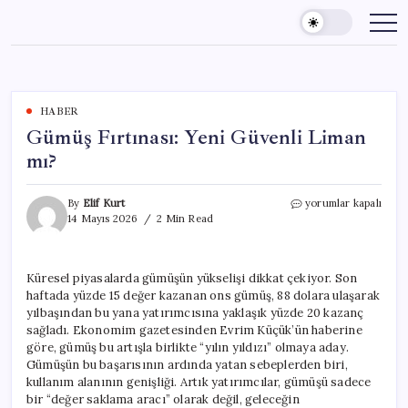
Skip
to
content
HABER
Gümüş Fırtınası: Yeni Güvenli Liman
mı?
Gümüş
By
Elif Kurt
yorumlar kapalı
Fırtınası:
14 Mayıs 2026
2 Min Read
Yeni
Güvenli
Liman
Küresel piyasalarda gümüşün yükselişi dikkat çekiyor. Son
mı?
haftada yüzde 15 değer kazanan ons gümüş, 88 dolara ulaşarak
için
yılbaşından bu yana yatırımcısına yaklaşık yüzde 20 kazanç
sağladı. Ekonomim gazetesinden Evrim Küçük’ün haberine
göre, gümüş bu artışla birlikte “yılın yıldızı” olmaya aday.
Gümüşün bu başarısının ardında yatan sebeplerden biri,
kullanım alanının genişliği. Artık yatırımcılar, gümüşü sadece
bir “değer saklama aracı” olarak değil, geleceğin